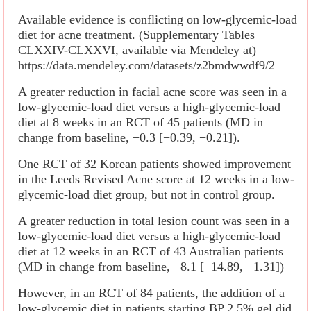
Available evidence is conflicting on low-glycemic-load
diet for acne treatment. (Supplementary Tables
CLXXIV-CLXXVI, available via Mendeley at)
https://data.mendeley.com/datasets/z2bmdwwdf9/2
A greater reduction in facial acne score was seen in a
low-glycemic-load diet versus a high-glycemic-load
diet at 8 weeks in an RCT of 45 patients (MD in
change from baseline, −0.3 [−0.39, −0.21]).
One RCT of 32 Korean patients showed improvement
in the Leeds Revised Acne score at 12 weeks in a low-
glycemic-load diet group, but not in control group.
A greater reduction in total lesion count was seen in a
low-glycemic-load diet versus a high-glycemic-load
diet at 12 weeks in an RCT of 43 Australian patients
(MD in change from baseline, −8.1 [−14.89, −1.31])
However, in an RCT of 84 patients, the addition of a
low-glycemic diet in patients starting BP 2.5% gel did