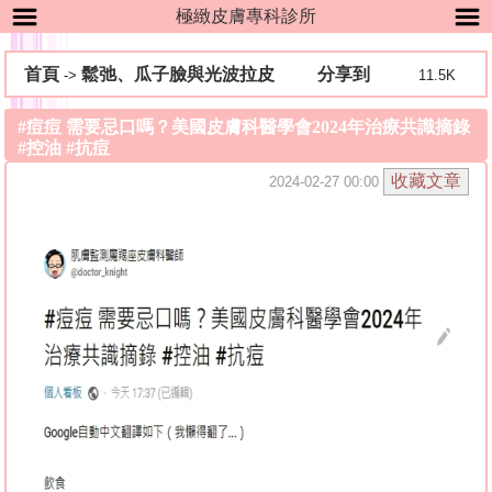
極緻皮膚專科診所
首頁
鬆弛、瓜子臉與光波拉皮
分享到
->
11.5K
#痘痘 需要忌口嗎？美國皮膚科醫學會2024年治療共識摘錄
#控油 #抗痘
2024-02-27 00:00