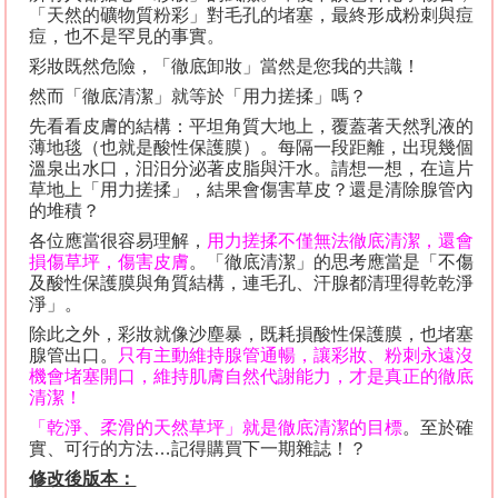
「天然的礦物質粉彩」對毛孔的堵塞，最終形成粉刺與痘
痘，也不是罕見的事實。
彩妝既然危險，「徹底卸妝」當然是您我的共識！
然而「徹底清潔」就等於「用力搓揉」嗎？
先看看皮膚的結構：平坦角質大地上，覆蓋著天然乳液的
薄地毯（也就是酸性保護膜）。每隔一段距離，出現幾個
溫泉出水口，汨汨分泌著皮脂與汗水。請想一想，在這片
草地上「用力搓揉」，結果會傷害草皮？還是清除腺管內
的堆積？
各位應當很容易理解，
用力搓揉不僅無法徹底清潔，還會
損傷草坪，傷害皮膚
。「徹底清潔」的思考應當是「不傷
及酸性保護膜與角質結構，連毛孔、汗腺都清理得乾乾淨
淨」。
除此之外，彩妝就像沙塵暴，既耗損酸性保護膜，也堵塞
腺管出口。
只有主動維持腺管通暢，讓彩妝、粉刺永遠沒
機會堵塞開口，維持肌膚自然代謝能力，才是真正的徹底
清潔！
「乾淨、柔滑的天然草坪」就是徹底清潔的目標
。至於確
實、可行的方法
…
記得購買下一期雜誌！？
修改後版本：