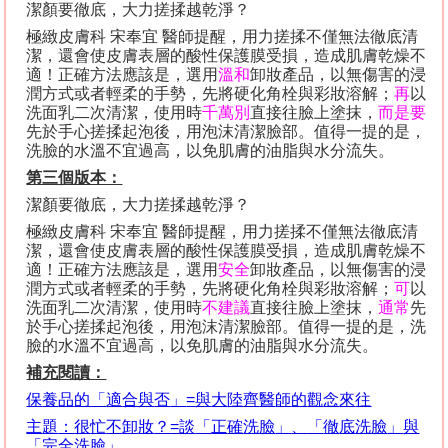
潔顏要徹底，大力搓揉越乾淨？
極緻皮膚科 宋奉宜 醫師提醒，用力搓揉不僅無法徹底清
潔，還會使皮膚表層的酸性保護膜受損，造成肌膚乾燥不
適！正確方法應該是，選用
溫和
卸妝產品，以無傷害的浸
潤方式或者輕柔的手勢，先將硬化角栓與彩妝溶解；
再
以
洗面乳二次清潔，使用時
千萬別
直接往臉上塗抹，
而是要
先於手心搓揉起泡後，用泡沫清潔臉部。值得一提的是，
洗臉的水溫不宜過高，以免肌膚的油脂與水分流失。
第三個版本：
潔顏要徹底，大力搓揉越乾淨？
極緻皮膚科 宋奉宜 醫師提醒，用力搓揉不僅無法徹底清
潔，還會使皮膚表層的酸性保護膜受損，造成肌膚乾燥不
適！正確方法應該是，選用
安全
卸妝產品，以無傷害的浸
潤方式或者輕柔的手勢，先將硬化角栓與彩妝溶解；
可
以
洗面乳二次清潔，使用時
不建議
直接往臉上塗抹，
通常
先
於手心搓揉起泡後，用泡沫清潔臉部。值得一提的是，洗
臉的水溫不宜過高，以免肌膚的油脂與水分流失。
補充閱讀：
保
養
品
的「
適
合
與
否
」
=
與
大
陸
齊
醫
師
的
觀
念
來
往
主
題
：
很
忙
不
卸
妝
？
=
談
「
正
確
洗
臉
」
、
「
徹
底
洗
臉
」
與
「完
全
洗
臉
」