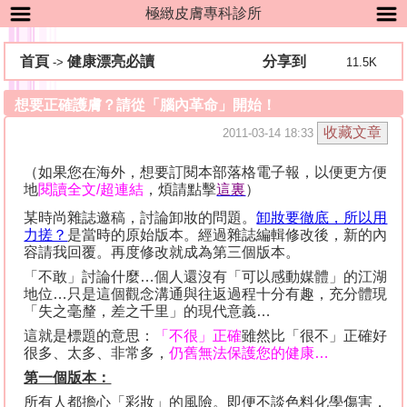
極緻皮膚專科診所
首頁
健康漂亮必讀
分享到
->
11.5K
想要正確護膚？請從「腦內革命」開始！
2011-03-14 18:33
（如果您在海外，想要訂閱本部落格電子報，以便更方便
地
閱讀全文
/
超連結
，煩請點擊
這裏
）
某時尚雜誌邀稿，討論卸妝的問題。
卸妝要徹底，所以用
力搓？
是當時的原始版本。經過雜誌編輯修改後，新的內
容請我回覆。再度修改就成為第三個版本。
「不敢」討論什麼
…
個人還沒有「可以感動媒體」的江湖
地位
…
只是這個觀念溝通與往返過程十分有趣，充分體現
「失之毫釐，差之千里」的現代意義
…
這就是標題的意思：
「不很」正確
雖然比「很不」正確好
很多、太多、非常多，
仍舊無法保護您的健康
…
第一個版本：
所有人都擔心「彩妝」的風險。即便不談色料化學傷害，