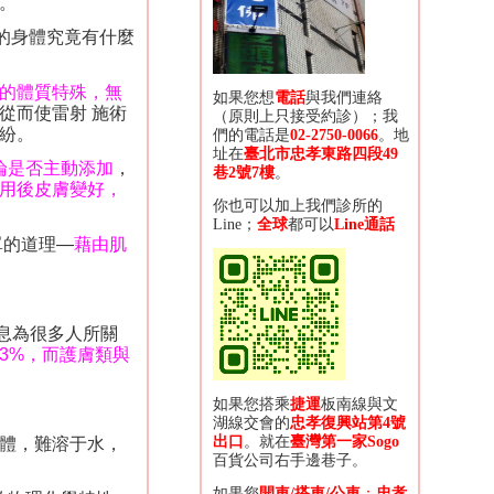
。
的身體究竟有什麼
的體質特殊，無
如果您想
電話
與我們連絡
從而使雷射 施術
（原則上只接受約診）；我
紛。
們的電話是
02-2750-0066
。地
址在
臺北市忠孝東路四段
49
論是否主動添加
，
巷2
號7
樓
。
用後皮膚變好，
你也可以加上我們診所的
Line；
全球
都可以
Line通話
單的道理
—
藉由肌
息為很多人所關
.3%
，而護膚類與
如果您搭乘
捷運
板南線與文
湖線交會的
忠孝復興站第4號
出口
。就在
臺灣第一家
Sogo
液體，難溶于水，
百貨公司右手邊巷子
。
如果您
開車
/
搭車/
公車
：
忠孝