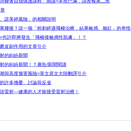
消費者自我保護課程」開課
=
本班已滿，請改報第
二班
文章
、諾美婷風險」的相關說明
果腰痠？談一個「粉刺經過飛梭治療，結果敏感、臉紅」的奇怪
=
也許即將發生「飛梭後敏感性肌膚」！？
磨皮副作用的文章引介
射的糾紛新聞
射的糾紛新聞！？廣告
/
新聞閱讀
潮與高度傷害風險
=
英文原文大陸翻譯引介
的許多擔憂、討論與反省
談雷射
—
健康的人才能接受雷射治療！