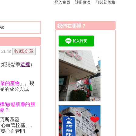
登入會員
註冊會員
訂閱部落格
我們在哪裡？
.5K
 21:48
，煩請點擊
這裡
）
工業的產物」
。幾
品的成分與成
糟
/
敏感肌膚的朋
憂？
阿斯匹靈
防心血管栓塞」。
誘發心血管問