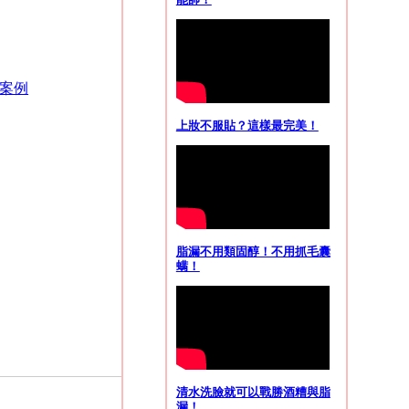
案例
上妝不服貼？這樣最完美！
脂漏不用類固醇！不用抓毛囊
螨！
清水洗臉就可以戰勝酒糟與脂
漏！