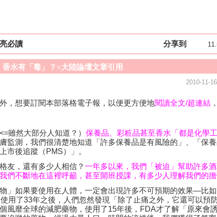
亮必讀
分享到
11
：香水有「毒」？=大陸論壇文章引用
2010-11-16
外，想要訂閱本部落格電子報，以便更方便地
閱讀全文
/
超連結
<=
雖然大部分人知道？）
保養品、彩粧品甚至香水「都是化學
膚監測，我們很清楚地知道「許多保養品是有風險的」、「保養
上市後追蹤（
PMS
）」。
格友，還有多少人相信？
一年多以來，我們「被迫」幫助許多酒
我們不斷地在這裡呼籲，甚至開班授課，有多少人理解我們的擔
物」如果要使用在人體，一定會出現許多不可預期的效果
—
比如
，使用了
33
年之後，人們忽然發現「除了止痛之外，它還可以預
個風靡全球的減肥藥物，使用了
15
年後，
FDA
才了解「原來會