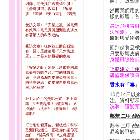
題」。這些需
細節，完美找回透亮媽生肌！
【舒膚肌戒小教室】 #敏感
然而我們用的
肌 #黑斑 #美白雷射 #醫美
樣的影響，各
受訪文章》「安鼠之亂」滅鼠藥
最近飛梭雷射
有效嗎？鼠患竟與脂漏性皮膚炎
法預測」
。事
有著驚人的科學連結
醫師與受術者
受訪文章》狂保養反而自我毀
回到保養品
/
容！醫：重建這層「天然防護
只要影響皮膚
罩」，才是素顏最硬的底氣
身體風險較低
「安鼠之亂」延燒，蔣市長的滅
呼籲建立「使
鼠藥有效嗎？台北市的城市鼠
膚監測保護身
患，竟與脂漏性皮膚炎有著驚人
的科學連結！從皮膚自癒看鼠患
香水有
「
毒
」
根治的關鍵！
10
月
14
日
以
1+1 大於 2 的美肌公式：不上麻
注。資料顯示
藥，3 天亮起來！ #藍雷射# #
洗滌、護髮類
控油# #抗痘# #青春痘# #敏
感肌#
鄰苯 二甲 
打雷射怕變薄皮、變敏感？科學
鄰苯 二甲 
監測打破迷思 正確操作讓你更
易溶於甲醇、
嫩白 #醫美保養 #皮膚護理