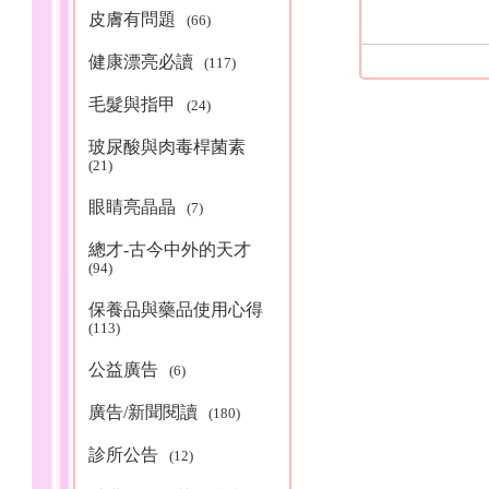
皮膚有問題
(66)
健康漂亮必讀
(117)
毛髮與指甲
(24)
玻尿酸與肉毒桿菌素
(21)
眼睛亮晶晶
(7)
總才-古今中外的天才
(94)
保養品與藥品使用心得
(113)
公益廣告
(6)
廣告/新聞閱讀
(180)
診所公告
(12)