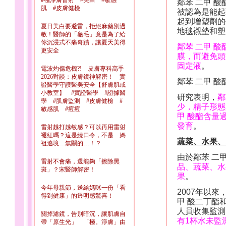
#極淨膚雷射 #美白 #敏感
鄰苯 二甲 
肌 #皮膚健檢
被認為是能起
起到增塑劑的
夏日美白要避雷，拒絕麻藥別過
地毯襯墊和塑
敏！醫師的「龜毛」竟是為了給
你沉浸式不痛奇蹟，讓夏天美得
鄰苯 二甲 
更安全
膜，而避免頭
固定液
。
電波灼傷危機?! 皮膚專科高手
2026對談：皮膚鏡神解密！ 實
鄰苯 二甲 
證醫學守護醫美安全【舒膚肌戒
小教室】 #實證醫學 #證據醫
研究表明，
鄰
學 #肌膚監測 #皮膚健檢 #
少，精子形態
敏感肌 #痘痘
甲 酸酯含量
發育
。
雷射越打越敏感？可以再用雷射
褪紅嗎？這是繞口令，不是 媽
蔬菜、水果、
祖遶境…無關的…！？
由於鄰苯 二
雷射不會痛，還能夠「擦除黑
品、蔬菜、水
斑」？宋醫師解密！
果
。
今年母親節，送給媽咪一份「看
2007
年以來
得到健康」的透明感驚喜！
甲 酸二丁酯
人員收集監測
關掉濾鏡，告別暗沉，讓肌膚自
有
1
杯水未監測
帶「原生光」 「極。淨膚」由