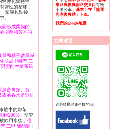
的物理化學特性，
東路與復興南路交叉口
有幾
有彈性的塑膠，
十號公車
，
基本上在「捷運
革、塑膠包裝袋、
忠孝復興站」下車。
中。
我們的google地圖
表面形成柔韌的
的溶劑和芳香的
立即溝通
液量和精子數量減
化妝品中鄰苯 二
育男嬰的生殖系統
監測畜禽類、食
披露的香水監測結
這是綺麗健康生技的FB
家族中的鄰苯 二
達到
100%
；研究
放飲用水後，
僅
苯 二甲 酸酯類
；