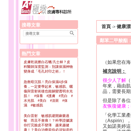
搜尋文章
首頁
健康漂
->
鄰苯二甲酸酯
熱門文章
（如果您在海
皮膚乾就擦白石蠟/凡士林？皮
科醫師深度監測：別讓保濕神物
補充說明：
變身成「毛孔封印之術」！
很少人了解
（
急救暗沉肌！亮白保濕4步保
年來，藉由肌
養，一定要學起來，敏感肌、曬
品，需要長期
傷與雷射術後也能躺變透明水光
肌！ #保養 #護膚 #亮白 #
但是除了各位
水光肌 #美白 #淡斑 #保
濕 #敏感肌
友恢復健康；
「化學工業產
美白雷射 敏感肌避開麻藥過
（
Aspirin
）
敏 而且不會痛！？科學證據讓
你打完臉皮不變薄 越來越健
又如諾美婷這
康！？美白治療前你必須知道的