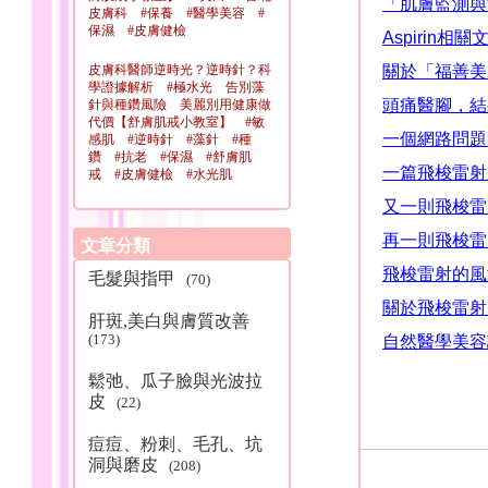
「肌膚監測與
皮膚科 #保養 #醫學美容 #
保濕 #皮膚健檢
Aspirin
相關
皮膚科醫師逆時光？逆時針？科
關於「福善美
學證據解析 #極水光 告別藻
頭痛醫腳，結
針與種鑽風險 美麗別用健康做
代價【舒膚肌戒小教室】 #敏
一個網路問題
感肌 #逆時針 #藻針 #種
鑽 #抗老 #保濕 #舒膚肌
一篇飛梭雷射
戒 #皮膚健檢 #水光肌
又一則飛梭雷
再一則飛梭雷
文章分類
飛梭雷射的風
毛髮與指甲
(70)
關於飛梭雷射
肝斑,美白與膚質改善
(173)
自然醫學美容
鬆弛、瓜子臉與光波拉
皮
(22)
痘痘、粉刺、毛孔、坑
洞與磨皮
(208)