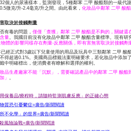
32
個人的尿液樣本，監測發現，
5
種鄰苯 二甲 酸酯類的一級代謝
0.5
微克
/
升
-2.4
毫克
/
升之間。由此看來，
化妝品中鄰苯 二甲 酸
害取決於接觸劑量
否有毒的問題，
僅僅「查獲」鄰苯 二甲 酸酯是不夠的，關鍵還
含量
。我國目前沒有化妝品中鄰苯 二甲 酸酯含量標準。現有研
生物體的影響同樣存在劑量
-
反應關係，即有害無害取決於接觸劑
年已經正式對
3
歲以下兒童使用的用品及玩具中三類鄰苯 二甲 酸
不得超過
0.1%
。美國商品標籤法案明確要求，若化妝品中添加了
籤中明確標出，使消費者有瞭解和選擇的權利。
妝品生產廠家不能「沉默」，需要確認產品中的鄰苯 二甲 酸酯
加」
。
用保養品
/
療程時，請隨時監測肌膚反應」的正確心態
物質恐引憂鬱症
=
廣告
/
新聞閱讀
所不化學」的世界
=
廣告
/
新聞閱讀
殺風險論戰
=
廣告
/
新聞閱讀