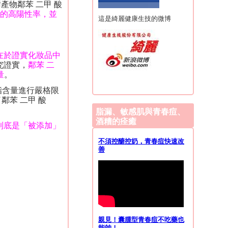
產物鄰苯 二甲 酸
酯的高陽性率，並
這是綺麗健康生技的微博
在於證實化妝品中
究證實，
鄰苯 二
量
。
酯含量進行嚴格限
鄰苯 二甲 酸
脂漏、敏感肌與青春痘、
酒糟的痊癒
到底是「被添加」
不須控醣控奶，青春痘快速改
善
親見！囊腫型青春痘不吃藥也
能帥！