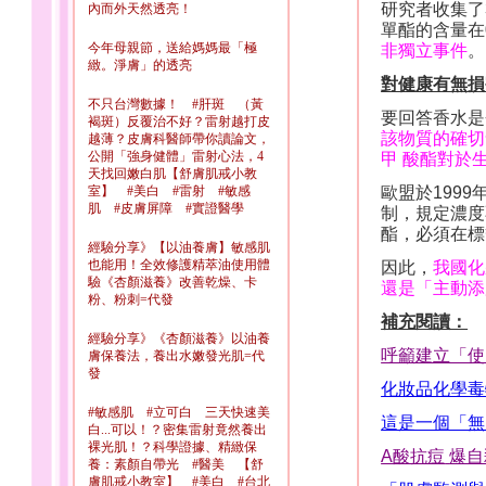
研究者收集了
內而外天然透亮！
單酯的含量在
今年母親節，送給媽媽最「極
非獨立事件
。
緻。淨膚」的透亮
對健康有無損
不只台灣數據！ #肝斑 （黃
要回答香水是
褐斑）反覆治不好？雷射越打皮
該物質的確切
越薄？皮膚科醫師帶你讀論文，
公開「強身健體」雷射心法，4
甲 酸酯對於
天找回嫩白肌【舒膚肌戒小教
室】 #美白 #雷射 #敏感
歐盟於
1999
肌 #皮膚屏障 #實證醫學
制，規定濃度
酯，必須在標
經驗分享》【以油養膚】敏感肌
也能用！全效修護精萃油使用體
因此，
我國化
驗《杏顏滋養》改善乾燥、卡
還是「主動添
粉、粉刺=代發
補充閱讀：
經驗分享》《杏顏滋養》以油養
呼籲建立「使
膚保養法，養出水嫩發光肌=代
發
化妝品化學毒
#敏感肌 #立可白 三天快速美
這是一個「無
白...可以！？密集雷射竟然養出
裸光肌！？科學證據、精緻保
A
酸抗痘
爆自
養：素顏自帶光 #醫美 【舒
膚肌戒小教室】 #美白 #台北