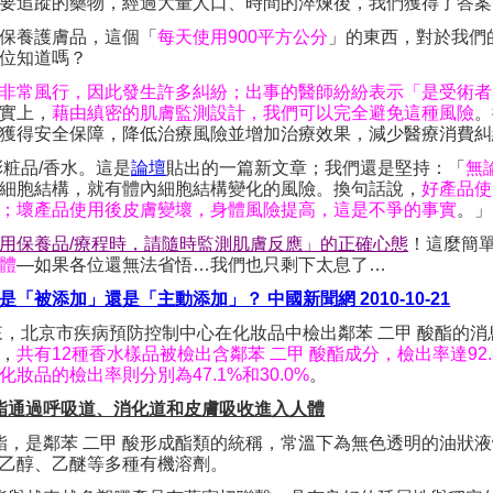
要追蹤的藥物，經過大量人口、時間的淬煉後，我們獲得了答案
保養護膚品，這個「
每天使用
900
平方公分
」的東西，對於我們
位知道嗎？
非常風行，因此發生許多糾紛；出事的醫師紛紛表示「是受術者
實上，
藉由縝密的肌膚監測設計，我們可以完全避免這種風險
。
獲得安全保障，降低治療風險並增加治療效果，減少醫療消費糾
彩粧品
/
香水。這是
論壇
貼出的一篇新文章；我們還是堅持：「
無
細胞結構，就有體內細胞結構變化的風險。換句話說，
好產品使
；壞產品使用後皮膚變壞，身體風險提高，這是不爭的事實
。」
用保養品
/
療程時，請隨時監測肌膚反應」的正確心態
！這麼簡
體
—
如果各位還無法省悟
…
我們也只剩下太息了
…
是
「
被添加
」
還是
「
主動添加
」
？
中國新聞網
2010-10-21
來，北京市疾病預防控制中心在化妝品中檢出鄰苯 二甲 酸酯的消
，
共有
12
種香水樣品被檢出含鄰苯 二甲 酸酯成分，檢出率達
92
化妝品的檢出率則分別為
47.1%
和
30.0%
。
酸酯通過呼吸道、消化道和皮膚吸收進入人體
酸酯，是鄰苯 二甲 酸形成酯類的統稱，常溫下為無色透明的油狀
乙醇、乙醚等多種有機溶劑。