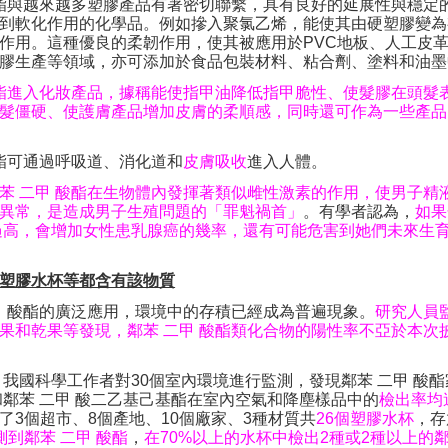
酸酯與越來越多塑膠產品有著密切聯繫，具有良好的延展性與穩定
到軟化作用的化學品。例如摻入聚氯乙烯，能使其由硬塑膠變為
作用。這種優良的柔韌作用，使其被應用於
PVC
地板、人工皮
膠生產等領域，亦可添加於食品包裝材料、粘合劑、塗料和油墨
酸酯進入化妝產品，據稱能使指甲油降低指甲脆性、使髮膠在頭髮
髮僵硬、使護膚產品增加皮膚的柔順感，同時還可作為一些產品
酸酯可通過呼吸道、消化道和
皮膚吸收
進入人體。
苯 二甲 酸酯在生物體內發揮著類似雌性激素的作用，使男子精
異常，是造成男子生殖問題的「罪魁禍首」
。有學者認為，
如果
過高，會增加女性患乳腺癌的幾率，還有可能危害到她們未來生
塑膠水杯等都含有該物質
甲 酸酯的廣泛應用，環境中的存積已經成為普遍現象。
研究人員
果和乾果等發現，鄰苯 二甲 酸酯類化合物的陽性率不亞於本次
，我國科學工作者對
30
個室內環境進行監測，發現鄰苯 二甲 酸酯
和鄰苯 二甲 酸二乙基己基酯在室內空氣和降塵樣品中的
檢出率均
了
3
個超市、
8
個產地、
10
個廠家、
3
種材質共
26
個塑膠水杯
，存
到鄰苯 二甲 酸酯
，
在
70%
以上的水杯中檢出
2
種或
2
種以上的鄰