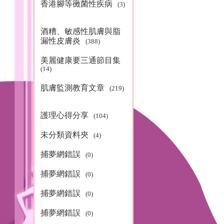
香港腳等黴菌性疾病
(3)
酒糟、敏感性肌膚與脂
漏性皮膚炎
(388)
美麗健康要三通節目集
(14)
肌膚監測教育文章
(219)
護理心得分享
(104)
未分類資料夾
(4)
捕夢網錯誤
(0)
捕夢網錯誤
(0)
捕夢網錯誤
(0)
捕夢網錯誤
(0)