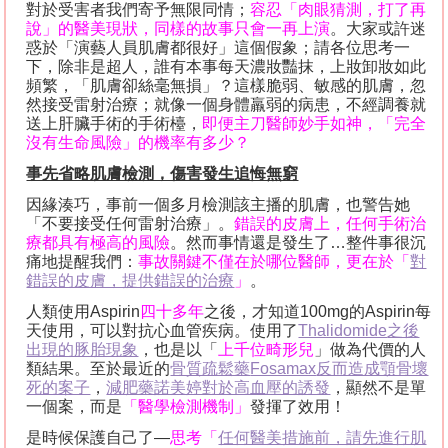
對於受害者我們寄予無限同情；
容忍「肉眼猜測，打了再
說」的醫美現狀，同樣的故事只會一再上演
。大家或許迷
惑於「演藝人員肌膚都很好」這個假象；請各位思考一
下，除非是超人，誰有本事每天濃妝豔抹，上妝卸妝如此
頻繁，「肌膚卻絲毫無損」？這樣脆弱、敏感的肌膚，忽
然接受雷射治療；就像一個身體羸弱的病患，不經調養就
送上肝臟手術的手術檯，
即便主刀醫師妙手如神，「完全
沒有生命風險」的機率有多少？
事先省略肌膚檢測，傷害發生追悔無窮
因緣湊巧，事前一個多月檢測該主播的肌膚，也警告她
「不要接受任何雷射治療」。
錯誤的皮膚上，任何手術治
療都具有極高的風險
。然而事情還是發生了
…
整件事很沉
痛地提醒我們：
事故關鍵不僅在於哪位醫師，更在於「
對
錯誤的皮膚，提供錯誤的治療
」
。
人類使用
Aspirin
四十多年
之後，才知道
100m
g
的
Aspirin
每
天使用，可以對抗心血管疾病。使用了
Thalidomide
之後
出現的豚胎現象
，也是以「
上千位畸形兒
」做為代價的人
類結果。至於最近的
骨質疏鬆藥
Fosamax
反而造成顎骨壞
死的案子
，
減肥藥諾美婷對於高血壓的誘發
，顯然不是單
一個案，而是
「醫學檢測機制」
發揮了效用！
是時候保護自己了
—
思考「
任何醫美措施前，請先進行肌