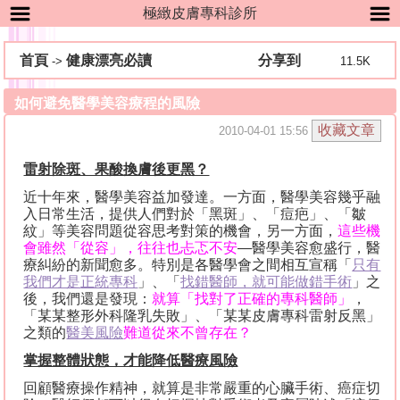
極緻皮膚專科診所
首頁
健康漂亮必讀
分享到
->
11.5K
如何避免醫學美容療程的風險
2010-04-01 15:56
雷射除斑、果酸換膚後更黑？
近十年來，醫學美容益加發達。一方面，醫學美容幾乎融
入日常生活，提供人們對於「黑斑」、「痘疤」、「皺
紋」等美容問題從容思考對策的機會，另一方面，
這些機
會雖然「從容」，往往也忐忑不安
—
醫學美容愈盛行，醫
療糾紛的新聞愈多。特別是各醫學會之間相互宣稱「
只有
我們才是
正統
專科
」、「
找錯醫師，就可能做錯手術
」之
後，我們還是發現：
就算「找對了正確的專科醫師」
，
「某某整形外科隆乳失敗」、「某某皮膚專科雷射反黑」
之類的
醫美風險
難道從來不曾存在？
掌握整體狀態，才能降低醫療風險
回顧醫療操作精神，就算是非常嚴重的心臟手術、癌症切