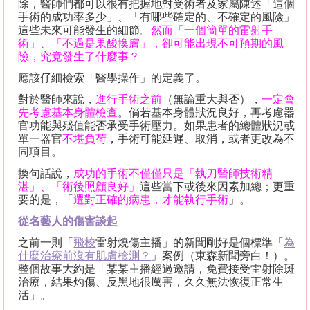
除，醫師們都可以很有把握地對受術者及家屬陳述「這個
手術的成功率多少」、「有哪些確定的、不確定的風險」
這些未來可能發生的細節。
然而「一個簡單的雷射手
術」、「不過是果酸換膚」，卻可能出現不可預期的風
險，究竟發生了什麼事？
應該仔細檢索「醫學操作」的定義了。
對於醫師來
說，
進行手術之前
（無論重大與否），
一定會
先考慮基本身體檢查
。倘若基本身體狀況良好，再考慮器
官功能與殘值能否承受手術壓力。如果患者的總體狀況或
單一器官
不堪負荷
，手術可能延遲、取消，或者更改為不
同項目。
換句話說，
成功的手術不僅僅只是「執刀醫師技術精
湛」、「術後照顧良好」
這些當下或後來因素加總；更重
要的是，「
選對正確的病患，才能執行手術
」。
從名
藝人
的傷害談起
之前一則「
飛梭
雷射燒傷主播」的新聞剛好是個標準「
為
什麼治療前沒有肌膚檢測？
」案例（東森新聞旁白！）。
整個故事大約是「某某主播經過邀請，免費接受雷射除斑
治療，結果灼傷、反黑地很厲害，久久無法恢復正常生
活」。