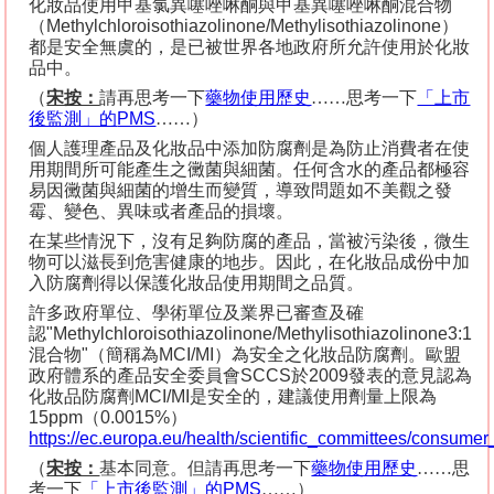
化妝品使用甲基氯異噻唑啉酮與甲基異噻唑啉酮混合物
（
Methylchloroisothiazolinone/Methylisothiazolinone
）
都是安全無虞的，是已被世界各地政府所允許使用於化妝
品中。
（
宋按：
請再思考一下
藥物使用歷史
……思考一下
「上市
後監測」的
PMS
……）
個人護理產品及化妝品中添加防腐劑是為防止消費者在使
用期間所可能產生之黴菌與細菌。任何含水的產品都極容
易因黴菌與細菌的增生而變質，導致問題如不美觀之發
霉、變色、異味或者產品的損壞。
在某些情況下，沒有足夠防腐的產品，當被污染後，微生
物可以滋長到危害健康的地步。因此，在化妝品成份中加
入防腐劑得以保護化妝品使用期間之品質。
許多政府單位、學術單位及業界已審查及確
認
"Methylchloroisothiazolinone/Methylisothiazolinone3:1
混合物
"
（簡稱為
MCI/MI
）為安全之化妝品防腐劑。歐盟
政府體系的產品安全委員會
SCCS
於
2009
發表的意見認為
化妝品防腐劑
MCI/MI
是安全的，建議使用劑量上限為
15ppm
（
0.0015%
）
https://ec.europa.eu/health/scientific_committees/consume
（
宋按：
基本同意。但請再思考一下
藥物使用歷史
……思
考一下
「上市後監測」的
PMS
……）