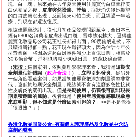
塊、白一塊，原來她在去年夏天使用佳麗寶含白樺菁粹美
白保養品之後，
皮膚突然搔癢、乾燥
，症狀消失後她期望
的白皙皮膚沒出現，反而換來可怕白斑，而且經過一年治
療，到現在都還沒復原。
根據佳麗寶統計，從七月初產品發現問題至今，全日本已
經有
6800
名消費者皮膚出現白斑，雪球越滾越大，逼得佳
麗寶化妝品母公司花王社長都得出面，
90
度鞠躬道歉，不
只腰得彎得低一點，花王現在還很頭大，因為估計今年公
司營業額，將因為這起白斑事件減少上百億日圓，相當於
30
多億台幣，淨利也將減少
60
億日圓，超過
18
億台幣。
（
宋按：
這個案例，依照藥理學學理來看，我猜是
短期安
全劑量估計錯誤（
政府合法！
），立即引起發炎
。從另外
一個角度看這案例，如果當初佳麗寶把添加劑量調整非常
低，遠低於短期安全劑量，應該就不會有這麼多急性接觸
性皮膚炎的案例出現。
但是長期使用，仍舊很可能出現長
期累積劑量的風險
。後者就是「
使用者感覺敏感肌現象愈
來愈明顯，但不知道是什麼因素引起的？
」
<=
是不是覺得
「很眼熟？」）
香港化妝品同業公會
=
有關個人護理產品及化妝品中含防
腐劑的聲明