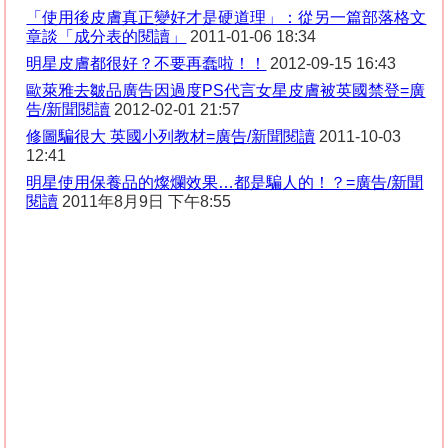
「使用後皮膚真正變好才是硬道理」：從另一篇部落格文
章談「成分表的閱讀」
2011-01-06 18:34
明星皮膚都很好？不要再蠢啦！！
2012-09-15 16:43
歐萊雅去皺品廣告因過度
PS
代言女星皮膚被英國禁登
=
廣
告
/
新聞閱讀
2012-02-01 21:57
修圖騙很大
英國小列教材
=
廣告
/
新聞閱讀
2011-10-03
12:41
明星使用保養品的燦爛效果
…
都是騙人的！？
=
廣告
/
新聞
閱讀
2011
年
8
月
9
日
下午
8:55