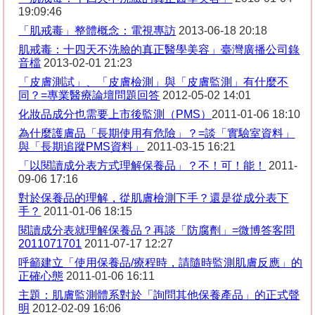
19:09:46
「肌戒毒」整體概念：電視專訪
2013-06-18 20:18
肌戒毒：十四天不洗臉的真正醫學美容」臺灣廣播公司錄
音檔
2013-02-01 21:23
「皮膚測試」、「皮膚檢測」與「皮膚監測」有什麼不
同？
=
專業醫療論壇問題回答
2012-05-02 14:01
化妝品成分也需要上市後監測（
PMS
）
2011-01-06 18:10
為什麼護膚品「長期使用有危險」？
=
談「實驗室資料」
與「長期追蹤
PMS
資料」
2011-03-15 16:21
「以閱讀成分表方式理解保養品」？不！可！能！
2011-
09-06 17:16
對於保養品的理解，從肌膚檢測下手？還是從成分表下
手？
2011-01-06 18:15
閱讀成分表就理解保養品？再談「防腐劑」
=
微博答客問
2011071701
2011-07-17 12:27
呼籲建立「使用保養品
/
療程時，請隨時監測肌膚反應」的
正確心態
2011-01-06 16:11
主題：肌膚監測體系對於「詢問其他保養產品」的正式聲
明
2012-02-09 16:06