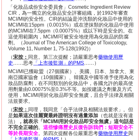
「化妝品成份安全委員會」
Cosmetic Ingredient Review
CIR
，為一獨立的化妝品安全評審組織，於
1992
年審查
MCI/MI
的安全性。
CIR
的結論是沖洗類的化妝品中使用的
MCI/MI
在
15ppm
（
0.0015%
）或在塗抹類的化妝品中使用
的
MCI/MI
在
7.5ppm
（
0.00075%
）或以下時是安全的。在
這使用範圍內，
MCI/MI
可被安全地使用為化妝品的防腐
劑。（
Journal of The American College of Toxicology,
Volume 11, Number 1, 75-128(1992)
）
（
宋按：
同意。第三次提醒；請嚴重思考
藥物使用歷
史
……思考
「上市後監測」的
PMS
……）
MCI/MI
已獲歐盟（
27
個國家）、美國、日本、加拿大、東
南亞國家協會（
10
個國家）、韓國及中國等准予使用為化
妝品防腐劑，在不同類別的化妝品中，各國允許的最高使
用劑量由
0.00075%
至
0.3%
不等。如按建議之劑量及方式
使用，
MCI/MI
用於化妝品即安全無虞，且合乎法律及相關
法規要求。
（
宋按：
同理，我同意「合乎法律及相關法規要求」。但
是
如果這次佳麗寶最終證明沒有過量添加
（也就是沒有違
法）
，就表示「
MCI/MI
用於化妝品即安全無虞」這句話是
不完全正確的
。
這些慘痛歷史反復告訴我們：短期安全不
等於長期安全
。第四次提醒各位嚴重思考
藥物使用歷史
與
「上市後監測」的
PMS
！）