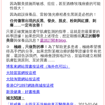
因為醫美措施而敏感、痘痘，甚至酒糟
∕
玫瑰痤瘡的可能
性很大！
因為錯誤保養品、雷射
∕
激光療程產生黑斑是必然的！
任何傷害出現的反黑、發炎、脫皮、粉刺與紅腫、刺
癢
……
一定有改善！
只要正確實施並遵守肌膚監測的指導，這就是您最重要的
科學證據！如果您同意上述理念，想定期獲得
真正的醫學
美容
與保養品訊息？
還請訂閱本
blog
。
③
極緻，只做對的事！
為了幫助更多患者，極緻希望獲
得高手們的分享。如果您對某種治療的醫學證據非常有把
握，還請告訴我們。極緻會謹慎地評估，並協助建立相關
肌膚監測原則。至於買書
……
博客來網站
買
書按這裡（海外也可以）
大陸當當
網
按
這裡
大陸淘寶
網
站
按
這裡
香港
CP1897
網
路商城按這裡
新浪健康
；好書推薦
補充閱讀：
「肌戒毒：十四天不洗臉的真正醫學美容」
2013-01-04