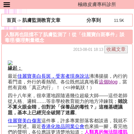
極緻皮膚專科診所
首頁
肌膚監測教育文章
分享到
->
11.5K
人類再也阻擋不了肌膚監測了！從「佳麗寶白斑事件」談
毒理/藥理劑量概念
2013-08-01 18:13
緣起：
最近
佳麗寶美白長斑
，
受害
者現身說法
沸沸揚揚，內行的
看門道，外行的看熱鬧。各位既然認真地看
這個
blog
，當
然有資格「真正內行」！（
<=
神氣狀！）
四十八年來，很幸運地跟隨過幾位超級大師
——
這些老師
從人格、邏輯……等非學校教育能力的地方淬鍊我；
雖說
不算火眼金睛，但對於「保養品的毒性？」這種基礎議
題，基本上已經完全破開了迷霧
。
佳麗
寶美白傷害
這件事，許多專業部落客都談過，我就不
一一贅述。最近
香港化妝品同
業公會
也來插一腳，看完他
們的聲明，各位應該更清楚地知道：
人類真的無法阻擋肌