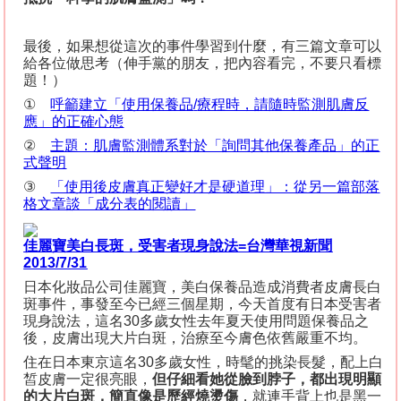
最後，如果想從這次的事件學習到什麼，有三篇文章可以
給各位做思考（伸手黨的朋友，把內容看完，不要只看標
題！）
①
呼籲建立「使用保養品
/
療程時，請隨時監測肌膚反
應」的正確心態
②
主題：肌膚監測體系對於「詢問其他保養產品」的正
式聲明
③
「使用後皮膚真正變好才是硬道理」：從另一篇部落
格文章談「成分表的閱讀」
佳麗寶美白長斑
，
受害者現身說法
=
台灣華視新聞
2013/7/31
日本化妝品公司佳麗寶，美白保養品造成消費者皮膚長白
斑事件，事發至今已經三個星期，今天首度有日本受害者
現身說法，這名
30
多歲女性去年夏天使用問題保養品之
後，皮膚出現大片白斑，治療至今膚色依舊嚴重不均。
住在日本東京這名
30
多歲女性，時髦的挑染長髮，配上白
皙皮膚一定很亮眼，
但仔細看她從臉到脖子，都出現明顯
的大片白斑，簡直像是歷經燒燙傷
，就連手背上也是黑一