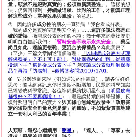
量，顯然不是絕對真實的；必須重新調整過
」。這樣的想
法，仍舊回歸到「
持續做追蹤、比對的工作，才能真正理
解這些成分，掌握效果與風險
」的意思。
③
因此許多
成分控
的朋友一直強調「我會看成分表」、
「我的成分是實驗室證明安全的」……
這許多說法都是正
確的錯誤
：撇開成分表的作假不談；幾千年來的藥物歷史
明明白白告訴我們：「
暫時安全不表示永久安全
」。
藥品
尚且如此，遑論更複雜、更混合的保養品？
為此我寫了
（至少）三篇文章闡述這個道理：
「以閱讀成分表方式理
解保養品」？不！可！能！
、
對於保養品的理解，從肌膚
檢測下手？還是從成分表下手？
與
閱讀成分表就理解保養
品？再談「防腐劑」
=
微博答客問
2011071701
。
④
對於製造商來說（例如這次的佳麗寶），請各位好好
思考：隨著網路訊息傳播速度不斷增加，民眾的科學知識
已經變成科學常識。各位準備繼續找明星代言（
明星皮膚
都很好？不要再蠢啦！！
），還是讓持續的科學證據、反
復對照證明自己的實力？
與其擔心無緣無故發生「政府審
定的短期安全劑量竟然是錯」的風險，不如紮紮實實地建
立一套利人利己的百年事業！
人類呀，還忍心繼續用「
明星
」、
「達人」、「專家」去
抵抗「科學的肌膚監測」嗎？