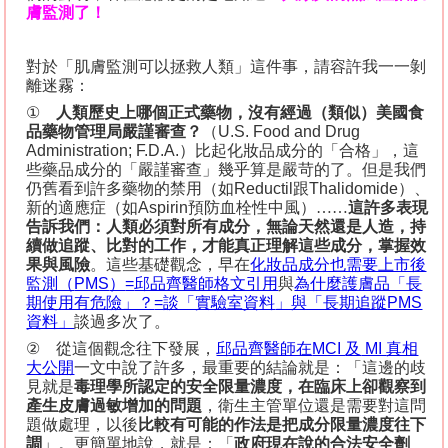
膚監測了！
對於「肌膚監測可以拯救人類」這件事，請容許我一一剝
離迷霧：
①
人類歷史上哪個正式藥物，沒有經過（類似）美國食
品藥物管理局嚴謹審查？
（
U.S. Food and Drug
Administration; F.D.A.
）比起化妝品成分的「合格」，這
些藥品成分的「嚴謹審查」幾乎算是嚴苛的了。但是我們
仍舊看到許多藥物的禁用（如
Reductil
跟
Thalidomide
）、
新的適應症（如
Aspirin
預防血栓性中風）……
這許多表現
告訴我們：人類必須對所有成分，無論天然還是人造，持
續做追蹤、比對的工作，才能真正理解這些成分，掌握效
果與風險
。這些基礎觀念，早在
化妝品成分也需要上市後
監測（
PMS
）
=
邱品齊醫師格文引用
與
為什麼護膚品「長
期使用有危險」？
=
談「實驗室資料
」與「長期追蹤
PMS
資料」
談過多次了。
②
從這個觀念往下發展，
邱品齊醫師在
MCI
及
MI
真相
大公開
一文中說了許多，最重要的結論就是：「這邊的歧
見就是
毒理學所認定的安全限量濃度，在臨床上卻觀察到
產生皮膚過敏增加的問題
，衛生主管單位還是需要對這問
題做處理，以後
比較有可能的作法是把成分限量濃度往下
調
」。更簡單地說，就是：「
政府現在說的合法安全劑