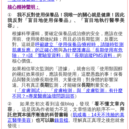
核心精神聲明：
①
我不反對使用保養品！我唯一的關心就是健康！因此
我反對「盲目地使用保養品」、「盲目地執行醫學美
容」
。
根據科學邏輯，要確定保養品或治療的安全，應該在使
用前、使用後都做紀錄；而且必須長期監測，反覆比
對。這就是
呼
籲建立「使用保養品
∕
療程時，請隨時監測
肌膚反應」的正確心態
與
為什麼護膚品「長期使用有危
險」？
=
談「實驗室資料」與「長期追蹤
PMS
資料」
的
核心價值。
如果相信單次監測的「證據」，就會出現「使用類固醇
的褪紅效果很好，應該長期使用」這麼愚蠢的事！保養
品與醫美治療長期使用、大量使用；對身體的影響深
遠。只有真正
長期
監測，才能確保
長期
劑量安全。
（
「皮膚測試」、「皮膚檢測」與「皮膚監測」有什麼
不同？
=
專業醫療論壇問題回答
）
②
如果您初次看到這個
blog
，發現「
看不懂文章內
容
」。這是因為作者能力不足，文章悟道的順序不一。
拜
託您買本循序漸進的科普書籍
（
肌戒毒：
14
天不洗臉的真
正醫學美
容
）
也可以聽
錄音檔
。理解真正真理之後您就會
發現：