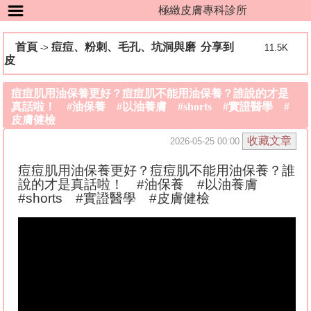
極緻皮膚專科診所
首頁
痘痘、粉刺、毛孔、坑洞與磨
分享到
->
11.5K
皮
痘痘肌用油保養更好？痘痘肌不能用油保養？誰說的才是
真話啦！ #油保養 #以油養膚 #shorts #實證醫學 #
皮膚健檢
2026-05-25 00:00
痘痘肌用油保養更好
？痘痘肌不能用油保養
？誰
說的才是真話啦
！
#
油保養
#
以油養膚
#shorts
#
實證醫學
#
皮膚健檢