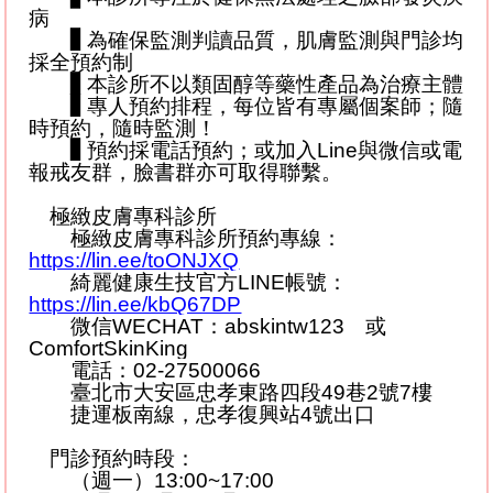
病
▋
為確保監測判讀品質，肌膚監測與門診均
採全預約制
▋
本診所不以類固醇等藥性產品為治療主體
▋
專人預約排程，每位皆有專屬個案師；隨
時預約，隨時監測！
▋
預約採電話預約
；或加入
Line
與微信或電
報戒友群，臉書群亦可取得聯繫。
極緻皮膚專科診所
極緻皮膚專科診所預約專線：
https://lin.ee/toONJXQ
綺麗健康生技官方
LINE
帳號：
https://lin.ee/kbQ67DP
微信
WECHAT
：
abskintw123
或
ComfortSkinKing
電話：
02-27500066
臺北市大安區忠孝東路四段
49
巷
2
號
7
樓
捷運板南線，忠孝復興站
4
號出口
門診預約時段：
（週一）
13:00~17:00