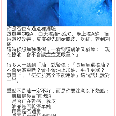
你是否也有過這種經驗
跟風早
C
晚
A
，白天擦維他命
C
、晚上擦
A
醇，痘
痘還沒改善，皮膚卻先開始脫皮、泛紅、乾到刺
痛
這時候想加強保濕，一看到護膚油又猶豫：「現
在擦油，會不會讓痘痘更嚴重？」
很多人一聽到「油」就緊張：「長痘痘還擦油？
不會更嚴重嗎？會不會油上加油、毛孔更塞？
」
事實上，「痘痘肌完全不能用油」這句話只說對
一半。
重點不是油一定不好，而是你要注意以下幾點：
肌膚屏障目前狀態
是否正在乾痛、脫皮
油品是否乾淨單純
用量是否適量