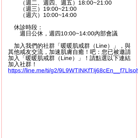
（週二、週四、週五）
18:00~21:00
（週三）
19:00~21:00
（週六）
10:00~14:00
休診時段：
週日公休，週四
10:00~14:00
內部會議
加入我們的社群「暖暖肌戒群（
Line
）」，與
其他戒友交流，加速肌膚自癒！吧：您已被邀請
加入「暖暖肌戒群（
Line
）」！請點選以下連結
加入社群！
https://line.me/ti/g2/9L9WTINKfTIj68cEn__f7Ll
#Shorts#
#
早
C
晚
A#
#
以油養膚
#
#
痘痘肌
#
#
早
C
晚
A
翻車
#
#
肌膚監測
#
#
舒膚肌戒
#
#
排粉刺
#
#
皮膚屏障
#
#
排異反應
#
#
毛
孔大掃除
#
#
宋奉宜醫師
#
#
極緻皮膚科
#
#
台北皮膚科推薦
#
#
皮膚健檢
#
#
摩羯座醫師
#
#
保養迷思
#
#
科學保養
#
#
水煮蛋肌
#
#
素顏美
#