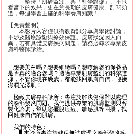
堅持「肌膚監測」與「科學證據」。不只
看當下的效果，更在意長期的皮膚健康。訂閱頻
道，每週學習正確的科學養膚知識！
【免責聲明】
本影片內容僅供衛教資訊分享與學術討論，
不涉及醫療診斷與療效保證。皮膚狀況因人而
異，若有具體皮膚疾病問題，請務必尋求專業皮
膚科醫師診治。
＝＝＝＝＝＝＝＝＝＝＝＝＝＝＝＝＝＝＝＝＝
＝＝＝＝＝＝＝＝
想要美白嗎？想要細緻嗎？想瞭解您的保養品
是否真的適合您嗎？透過專業肌膚監測的科學證
據，不管你現在幾歲，都能找回肌膚自信，迎接
澎潤光澤肌！
極緻皮膚專科診所：專注於解決健保難以處理
的臉部發炎問題。我們提供專業的肌膚監測與客
製化諮詢，幫助您擺脫痘痘、敏感肌等困擾，找
回健康自信的肌膚。
我們的特色：
▋
本診所專注於健保無法處理之臉部發炎疾