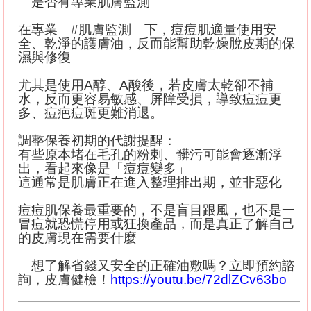
是否有專業肌膚監測
在專業
#
肌膚監測 下，痘痘肌適量使用安
全、乾淨的護膚油，反而能幫助乾燥脫皮期的保
濕與修復
尤其是使用
A
醇、
A
酸後，若皮膚太乾卻不補
水，反而更容易敏感、屏障受損，導致痘痘更
多、痘疤痘斑更難消退。
調整保養初期的代謝提醒：
有些原本堵在毛孔的粉刺、髒污可能會逐漸浮
出，看起來像是「痘痘變多」
這通常是肌膚正在進入整理排出期，並非惡化
痘痘肌保養最重要的，不是盲目跟風，也不是一
冒痘就恐慌停用或狂換產品，而是真正了解自己
的皮膚現在需要什麼
想了解省錢又安全的正確油敷嗎？立即預約諮
詢，皮膚健檢！
https://youtu.be/72dlZCv63bo