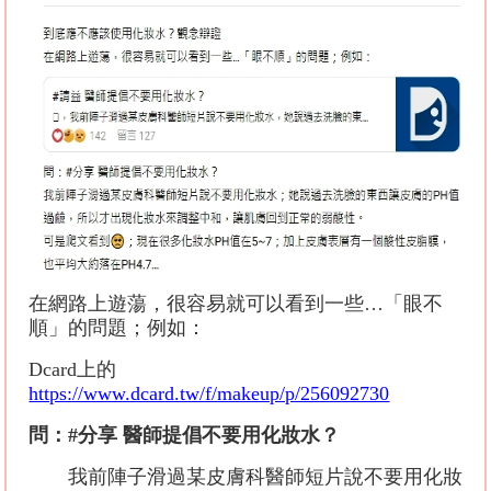
在網路上遊蕩，很容易就可以看到一些
…
「眼不
順」的問題；例如：
Dcard
上的
https://www.dcard.tw/f/makeup/p/256092730
問：
#
分享
醫師提倡不要用化妝水？
我前陣子滑過某皮膚科醫師短片說不要用化妝