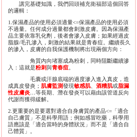
講完基礎知識，我們回頭補充衛福部這個回答
的邏輯：
1.
保濕產品的使用必須適量
<=
保濕產品的使用必須
不過量。任何成分過量都會刺激皮膚。因為保濕產
品主要依靠乳化劑，後者會滲入皮膚；如果經過皮
脂腺
/
毛孔滲入，刺激的結果就是青春痘。繼續長久
的滲入，皮膚的自我保護機制將出現兩個方向：
角質內向堵塞成為粉刺，同時阻斷繼續滲
入：這就是
粉刺
與
青春痘
。
毛囊或汗腺底端的過度滲入進入真皮，造
成真皮發炎；
肌膚監測
發現
敏感肌
、
酒糟肌
或
脂漏
性皮膚炎
…
等長期、潛在發炎可以藉由該管道反向
代謝而獲得緩解。
2.
更重要的是要選對適合自身膚質的產品
<=
「適合
自己膚質」不是科學用語；例如感冒吃藥，科學用
語應該是「適合當時的身體狀況」而不是「適合自
己體質」。