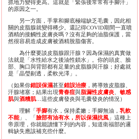
抓地力變得更高。這就是「緊張後常常有手腳汗」
的原因之一。
另一方面，手掌和腳底極端缺乏毛囊，因此相
關的皮脂腺就變得稀少。還記得
COVID
期間一直噴
酒精的接觸性皮膚炎嗎？沒有足夠的油脂保護，當
然很容易造成皮膚被酒精脫脂傷害。
為什麼要談皮脂腺跟汗腺？因為保濕的真實做
法就是「水性給水之後油性鎖水」。你的頭皮、臉
部、胸口與背部都有足量的皮脂腺與汗腺；好處就
是「晶瑩剔透，柔軟光澤」。
（如果你
錯誤保濕
甚至
錯誤治療
，將導致皮脂腺、
汗腺堵塞；結果出現
青春痘
與
脂漏性皮膚炎
、
敏感
肌
與
酒糟肌
…
這些皮膚發炎與毛囊發炎的情況）
理解「
手腳
有水，保持柔嫩；手腳無油，
乳軟
不能
」、「
臉部有油有水，所以保濕抗風
」這種上
帝原理，你就能讀懂下列的內容，知道衛福部的邏
輯缺失應該補充些什麼。