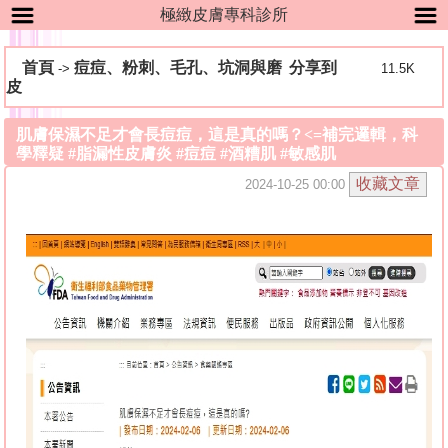
極緻皮膚專科診所
首頁
痘痘、粉刺、毛孔、坑洞與磨
分享到
->
11.5K
皮
肌膚保濕不足才會長痘痘，這是真的嗎？<=補完邏輯，科
學釋疑 #脂漏性皮膚炎 #痘痘 #酒糟肌 #敏感肌
2024-10-25 00:00