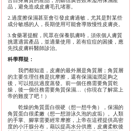
合自身膚質的產品，別聽信廣告效果濫用保濕產
品，避免造成皮膚毛孔堵塞。
2.
過度擦保濕甚至會引發皮膚過敏，尤其是對某些
成分敏感的人，長期使用可能會導致慢性皮膚炎。
3.
食藥署提醒，民眾在保養肌膚時，須依個人膚質
挑選適當產品，並適量使用，若有痘痘的困擾，應
先找皮膚科醫師診治。
科學釋疑：
我們都知道，皮膚的最外層是角質層；角質層
的主要生理任務是抗摩擦，還有保濕滋潤足夠之
後，可以抵抗過度蒸發。前一個任務需要角質乾
燥，後一個任務需要角質保濕
…
（你現在了解當上
帝的難度了吧！）
乾燥的角質蛋白很硬（想一想牛角），保濕的
角質蛋白很柔嫩（想一想游泳久泡的皮垢）。人類
的手掌、腳掌需要經常摩擦，上帝在這裡提供高密
度的小汗腺分布，藉以提高水分供應，皮膚柔軟後