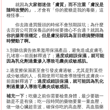
就因為
大家都迷信「膚質」而不注重「膚況是
隨時改變的」
，才會有「你的蜜糖是我的毒藥」這
種怪事
…
你去路邊買饅頭的時候不會預期踩坑；為什麼
去百貨公司買保養品的時候要擔心不合適？就因為
你的腸胃很穩定，但是膚況卻因為盲目瞎搞變得隨
時變動了啊。
3.
別聽信廣告效果濫用保濕產品，避免造成皮膚毛
孔堵塞
<=
前面解釋過了；
過度或錯誤保濕，就可能
因為乳化劑過量滲入導致毛囊炎或敏感肌。
2.
過度擦保濕甚至會引發皮膚過敏，尤其是對某些
成分敏感的人，長期使用可能會導致慢性皮膚炎
<=
前面解釋過了；
過度或錯誤保濕，就可能因為乳化
劑過量滲入導致毛囊炎或敏感肌。
補充一下：
吃藥之前你需要檢查身體，最少要聽一
聽是不是有痰；吃一段時間的藥物要量一量血壓，
做一做心臟超音波，確保你吃的高血壓、高血脂藥