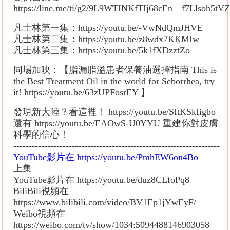
https://line.me/ti/g2/9L9WTINKfTIj68cEn__f7Llsoh5t
凡士林第一集：https://youtu.be/-VwNdQmJHVE
凡士林第二集：https://youtu.be/z8wdx7KKMIw
凡士林第三集：https://youtu.be/5k1fXDzztZo
同場加映：【脂漏脂溢患者保養油選擇指南 This is
the Best Treatment Oil in the world for Seborrhea, try
it! https://youtu.be/63zUPFosrEY 】
發現新大陸？看這裡！ https://youtu.be/SItKSkIigbo
還有 https://youtu.be/EAOwS-U0YYU 重建你對皮膚
科學的信心！
-------------------------------------------------------------------
YouTube影片在 https://youtu.be/PmhEW6on4Bo
上集
YouTube影片在 https://youtu.be/duz8CLfoPq8
BiliBili視頻在
https://www.bilibili.com/video/BV1Ep1jYwEyF/
Weibo視頻在
https://weibo.com/tv/show/1034:5094488146903058