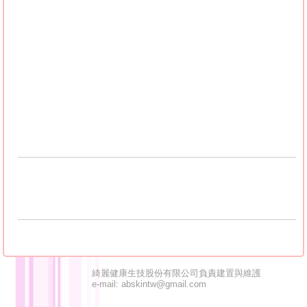
曲# #cafe music# #cafe# #cafe jazz# #relax music#
#coffee music# #smooth jazz# #cozy jazz# #68#
#bossanova music# #smooth jazz music# #relaxing
jazz music# #cozy cafe# #jazz cafe# #bookstore# #cafe
shop book# #科技与狠活#
-------------------------------------------------------------------
綺麗健康生技股份有限公司負責建置與維護
e-mail: abskintw@gmail.com