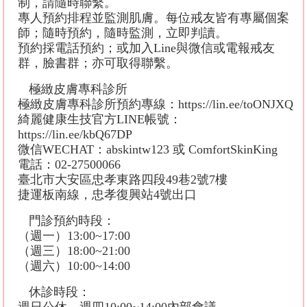
制，請隨時聯繫。
專人預約排程並監測肌膚。每位戒友皆有專屬個案
師；隨時預約，隨時監測，立即判讀。
預約採電話預約；或加入Line與微信或電報戒友
群，臉書群；亦可取得聯繫。
極緻皮膚專科診所
極緻皮膚專科診所預約專線：https://lin.ee/toONJXQ
綺麗健康生技官方LINE帳號：
https://lin.ee/kbQ67DP
微信WECHAT：abskintw123 或 ComfortSkinKing
電話：02-27500066
臺北市大安區忠孝東路四段49巷2號7樓
捷運板南線，忠孝復興站4號出口
門診預約時段：
（週一）13:00~17:00
（週三）18:00~21:00
（週六）10:00~14:00
休診時段：