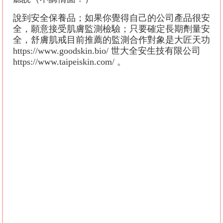
說到安全保養品；如果你覺得自己的公司產品很安
全，願意接受肌膚監測檢驗；只要確定長期劑量安
全，舒膚肌戒目前推薦的監測合作對象是大匠天功
https://www.goodskin.bio/ 世大全安生技有限公司
https://www.taipeiskin.com/ 。
#台北 #台北皮膚科 #台北皮膚科推薦 #宋奉宜 #王
修含 #橄欖油 #自然美白
#敏感肌 #淨膚雷射 #皮秒雷射 #飛梭雷射 #除斑雷
射 #美白 #磨皮雷射 #電波拉皮 #鳳凰電波 #微針電
波 #矽谷電波 #莫菲斯電波 #青春痘 #皮膚護理 #敏
感肌 #無針 #乳化 #無創 #酒糟肌 #脂漏性皮膚炎 #
敏感肌 #皮膚屏障 #自癒力 #台北 #台北皮膚科 #台
北皮膚科推薦 #宋奉宜 #mario #橄欖油 #自然美白 #
台灣皮膚科推薦# #台北皮膚科推薦# #皮膚科醫師
推薦# #春醒# #摩羯座# #保濕# #玻尿酸# #面膜# #
保濕# #敏感肌# #痘痘# #粉刺# #水光# #無針水光#
#水光針# #水光膜# #滋潤# #代謝# #呼吸# #青春痘#
#粉刺# #痘痘# #雷射# #保濕# #乳液# #肌膚保養# #