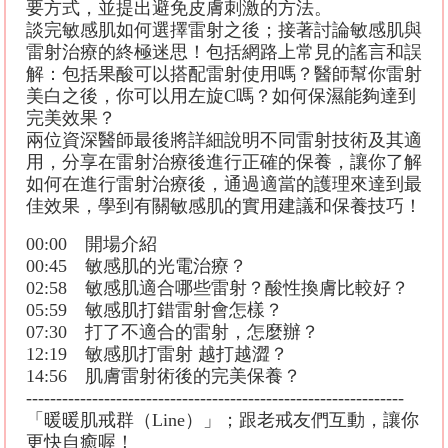
要方式，並提出避免皮膚刺激的方法。
談完敏感肌如何選擇雷射之後；接著討論敏感肌與
雷射治療的終極迷思！包括網路上常見的謠言和誤
解：包括果酸可以搭配雷射使用嗎？醫師幫你雷射
美白之後，你可以用左旋C嗎？如何保濕能夠達到
完美效果？
兩位資深醫師最後將詳細說明不同雷射技術及其適
用，分享在雷射治療後進行正確的保養，讓你了解
如何在進行雷射治療後，通過適當的護理來達到最
佳效果，學到有關敏感肌的實用建議和保養技巧！
00:00 開場介紹
00:45 敏感肌的光電治療？
02:58 敏感肌適合哪些雷射？酸性換膚比較好？
05:59 敏感肌打錯雷射會怎樣？
07:30 打了不適合的雷射，怎麼辦？
12:19 敏感肌打雷射 越打越澀？
14:56 肌膚雷射術後的完美保養？
---------------------------------------------------------------
「暖暖肌戒群（Line）」；跟老戒友們互動，讓你
更快自癒喔！