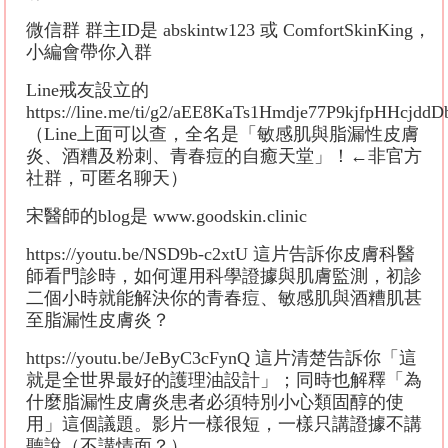
微信群 群主ID是 abskintw123 或 ComfortSkinKing，
小編會帶你入群
Line戒友設立的
https://line.me/ti/g2/aEE8KaTs1Hmdje77P9kjfpHHcj
（Line上面可以查，全名是「敏感肌與脂漏性皮膚
炎、酒糟及粉刺、青春痘的自癒天堂」！←非官方
社群，可匿名聊天）
宋醫師的blog是 www.goodskin.clinic
https://youtu.be/NSD9b-c2xtU 這片告訴你皮膚科醫
師看門診時，如何運用科學證據與肌膚監測，初診
二個小時就能解決你的青春痘、敏感肌與酒糟肌甚
至脂漏性皮膚炎？
https://youtu.be/JeByC3cFynQ 這片清楚告訴你「這
就是全世界最好的護理油設計」；同時也解釋「為
什麼脂漏性皮膚炎患者必須特別小心類固醇的使
用」這個議題。影片一樣很短，一樣只講證據不講
聽說（不講情面？）