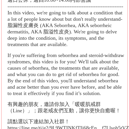
週日公休，週四10:00~14:00內部會議
-------------------------------------------------------------------
In this video, we're going to talk about a condition that
a lot of people know about but don't really understand-
脂漏性皮膚炎 (AKA Seborrhea, AKA seborrheic
dermatitis, AKA 脂溢性皮炎). We're going to delve
deep into the condition, its symptoms, and the
treatments that are available.
If you're suffering from seborrhea and steroid-withdraw
syndromes, this video is for you! We'll talk about the
causes of seborrhea, the treatments that are available,
and what you can do to get rid of seborrhea for good.
By the end of this video, you'll understand seborrhea
and acne better than you ever have before, and be able
to treat it effectively if you find it’s solution.
有興趣的朋友，邀請你加入「暖暖肌戒群
（Line）」；跟老戒友們互動，讓你更快自癒喔！
請點選以下連結加入社群！
https://line.me/ti/g2/9L9WTINKfTIj68cEn__f7Llsoh5t