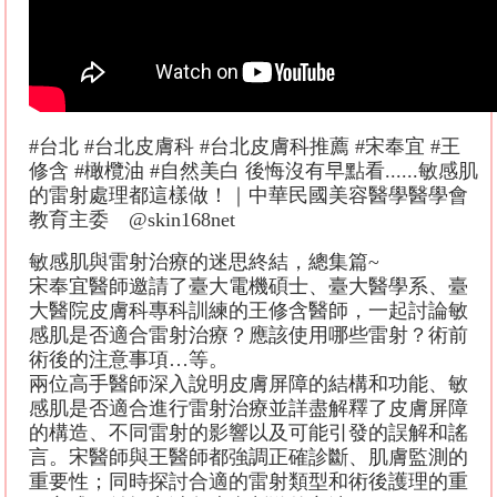
#台北 #台北皮膚科 #台北皮膚科推薦 #宋奉宜 #王
修含 #橄欖油 #自然美白 後悔沒有早點看......敏感肌
的雷射處理都這樣做！｜中華民國美容醫學醫學會
教育主委 @skin168net
敏感肌與雷射治療的迷思終結，總集篇~
宋奉宜醫師邀請了臺大電機碩士、臺大醫學系、臺
大醫院皮膚科專科訓練的王修含醫師，一起討論敏
感肌是否適合雷射治療？應該使用哪些雷射？術前
術後的注意事項…等。
兩位高手醫師深入說明皮膚屏障的結構和功能、敏
感肌是否適合進行雷射治療並詳盡解釋了皮膚屏障
的構造、不同雷射的影響以及可能引發的誤解和謠
言。宋醫師與王醫師都強調正確診斷、肌膚監測的
重要性；同時探討合適的雷射類型和術後護理的重