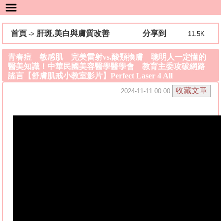
首頁
肝斑,美白與膚質改善
分享到
->
11.5K
青春痘 敏感肌 完美雷射vs.酸類換膚 聰明人一定懂的
醫美知識！中華民國美容醫學醫學會 教育主委攻破網路
謠言【舒膚肌戒小教室影片】Perfect Laser 4 All
2024-11-11 00:00