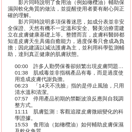
影片同時說明了食用油（例如橄欖油）輔助保
濕與軟化角質的做法，並提醒使用者要有耐心與正
確的理解。
影片同時說明多項保養迷思，如成分表並非安
全保證、天然有機不一定溫和安全、醫美治療需建
立在皮膚健康基礎上等。整體而言，皮膚科醫師都
知道皮膚天生具備自癒能力，過度保養只會成為負
擔；因此建議以減法護膚為主，並利用科學監測輔
助，達到真正健康的肌膚狀態。
00:00
許多人勤勞保養卻頻繁出現皮膚問題
…
01:38
肌戒毒並非指稱產品有毒，而是過度使
用造成皮膚代謝負擔。
06:23
「
14
天不洗臉」指的是停止風險，只用
清水溫和清潔。
07:57
停用產品初期的禁斷波浪反應與自我調
整方式。
11:11
肌膚監測：客觀追蹤皮膚微細變化的科
學證據。
15:53
食用油（如橄欖油）如何輔助皮膚保濕
及軟化角質。