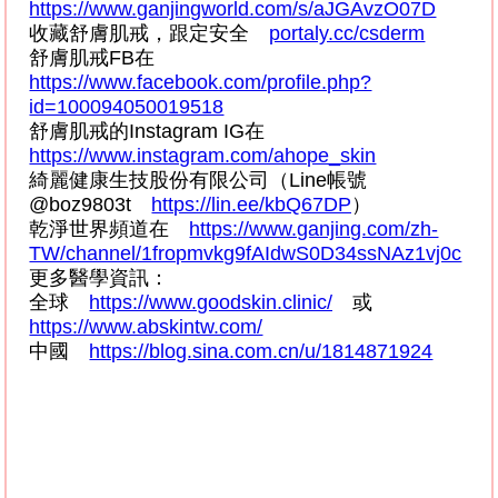
https://www.ganjingworld.com/s/aJGAvzO07D
收藏舒膚肌戒，跟定安全
portaly.cc/csderm
舒膚肌戒
FB
在
https://www.facebook.com/profile.php?
id=100094050019518
舒膚肌戒的
Instagram IG
在
https://www.instagram.com/ahope_skin
綺麗健康生技股份有限公司（
Line
帳號
@boz9803t
https://lin.ee/kbQ67DP
）
乾淨世界頻道在
https://www.ganjing.com/zh-
TW/channel/1fropmvkg9fAIdwS0D34ssNAz1vj0c
更多醫學資訊：
全球
https://www.goodskin.clinic/
或
https://www.abskintw.com/
中國
https://blog.sina.com.cn/u/1814871924
-------------------------------------------------------------------
#
皮膚科
#
#
濕疹
#
#
敏感肌
#
#
美白
#
#
保濕
#
#
泛紅
#
#
醫美
#
#
酒糟肌
#
#
玫瑰斑
#
#
皮
膚炎
#
#
皮膚健檢
#
#
健檢
#
#
痘痘
#
#
粉刺
#
#
酒糟
#
#
青春痘
#
#
復活
#
#
左旋
C#
#
玻尿酸