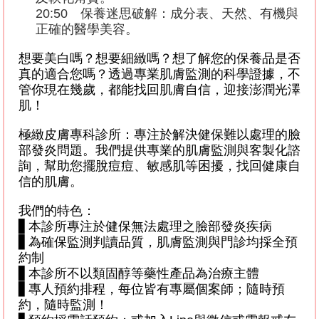
20:50
保養迷思破解：成分表、天然、有機與
正確的醫學美容。
想要美白嗎？想要細緻嗎？想了解您的保養品是否
真的適合您嗎？透過專業肌膚監測的科學證據，不
管你現在幾歲，都能找回肌膚自信，迎接澎潤光澤
肌！
極緻皮膚專科診所：專注於解決健保難以處理的臉
部發炎問題。我們提供專業的肌膚監測與客製化諮
詢，幫助您擺脫痘痘、敏感肌等困擾，找回健康自
信的肌膚。
我們的特色：
▋
本診所專注於健保無法處理之臉部發炎疾病
▋
為確保監測判讀品質，肌膚監測與門診均採全預
約制
▋
本診所不以類固醇等藥性產品為治療主體
▋
專人預約排程，每位皆有專屬個案師；隨時預
約，隨時監測！