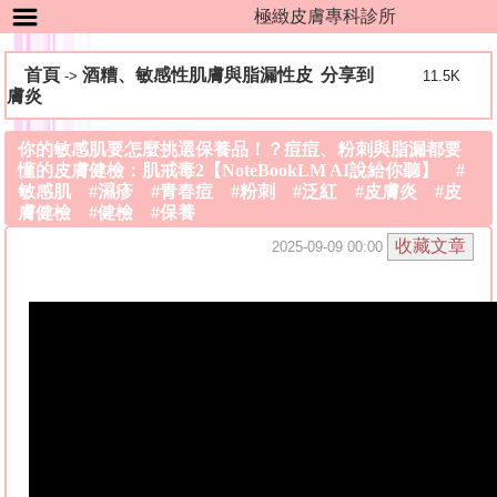
極緻皮膚專科診所
首頁
酒糟、敏感性肌膚與脂漏性皮
分享到
->
11.5K
膚炎
你的敏感肌要怎麼挑選保養品！？痘痘、粉刺與脂漏都要
懂的皮膚健檢：肌戒毒2【NoteBookLM AI說給你聽】 #
敏感肌 #濕疹 #青春痘 #粉刺 #泛紅 #皮膚炎 #皮
膚健檢 #健檢 #保養
2025-09-09 00:00