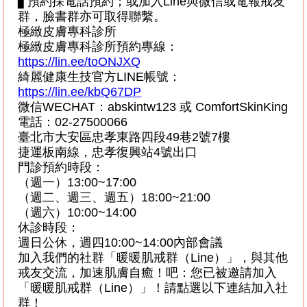
▋
預約採電話預約
；或加入
Line
與微信或電報戒友
群，臉書群亦可取得聯繫。
極緻皮膚專科診所
極緻皮膚專科診所預約專線：
https://lin.ee/toONJXQ
綺麗健康生技官方
LINE
帳號：
https://lin.ee/kbQ67DP
微信
WECHAT
：
abskintw123
或
ComfortSkinKing
電話：
02-27500066
臺北市大安區忠孝東路四段
49
巷
2
號
7
樓
捷運板南線，忠孝復興站
4
號出口
門診預約時段：
（週一）
13:00~17:00
（週二、週三、週五）
18:00~21:00
（週六）
10:00~14:00
休診時段：
週日公休，週四
10:00~14:00
內部會議
加入我們的社群「暖暖肌戒群（
Line
）」，與其他
戒友交流，加速肌膚自癒！吧：您已被邀請加入
「暖暖肌戒群（
Line
）」！請點選以下連結加入社
群！