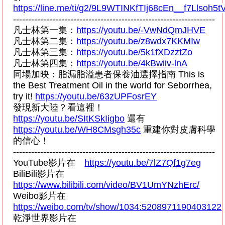
https://line.me/ti/g2/9L9WTINKfTIj68cEn__f7Llsoh
-------------------------------------------------------------------
凡士林第一集：
https://youtu.be/-VwNdQmJHVE
凡士林第二集：
https://youtu.be/z8wdx7KKMIw
凡士林第三集：
https://youtu.be/5k1fXDzztZo
凡士林第四集：
https://youtu.be/4kBwiiv-lnA
同場加映：脂漏脂溢患者保養油選擇指南
This is
the Best Treatment Oil in the world for Seborrhea,
try it!
https://youtu.be/63zUPFosrEY
發現新大陸？看這裡！
https://youtu.be/SItKSkIigbo
還有
https://youtu.be/WH8CMsgh35c
重建你對皮膚科學
的信心！
-------------------------------------------------------------------
YouTube
影片在
https://youtu.be/7lZ7Qf1g7eg
BiliBili
影片在
https://www.bilibili.com/video/BV1UmYNzhErc/
Weibo
影片在
https://weibo.com/tv/show/1034:5208971190403122
乾淨世界影片在