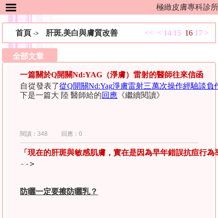
極緻皮膚專科診
首頁
肝斑,美白與膚質改善
<<
<
14
15
16
17
>
->
全部文章
一篇關於Q開關Nd:YAG（淨膚）雷射的醫師往來信函
自從發表了
從
Q
開關
Nd:Yag
淨膚雷射三萬次操作
經驗談負
下是一篇大 陸 醫師給的
回應
《繼續閱讀》
閱讀：348
回應：0
「現在的肝斑與敏感肌膚，實在是因為早年錯誤抗痘行為
防曬一定要擦防曬乳？