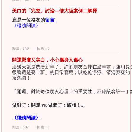
美白的「完整」討論—借大陸案例二解釋
這是一位格友的
留言
《繼續閱讀》
閱讀：346
回應：0
開運緊膚又美白，小心傷身又傷心
過幾天就是農曆新年了。許多朋友選擇在過年前，運用長
很醜還是要上班」的日常窘境；以乾乾淨淨、清清爽爽的
展鴻圖！
「開運」對於每位朋友心理上的重要性，不應該容許一丁
做對了：開運
vs. 
做錯了：破相！...					
《繼續閱讀》
閱讀：687
回應：0