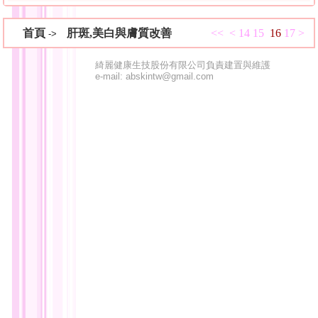
首頁
肝斑,美白與膚質改善
<<
<
14
15
16
17
>
->
綺麗健康生技股份有限公司負責建置與維護
e-mail: abskintw@gmail.com