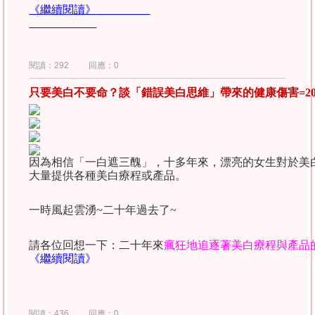
《繼續閱讀》
閱讀：292
回應：0
只要美白不要命？談「錯誤美白思維」帶來的健康傷害=20
因為相信「一白遮三醜」，十多年來，漂亮的女生對於美
大量提供各種美白療程或產品。
一時風起雲湧
~
二十年過去了
~
請各位回想一下：二十年來
瘋狂地追逐著美白療程與產品
《繼續閱讀》
閱讀：436
回應：0