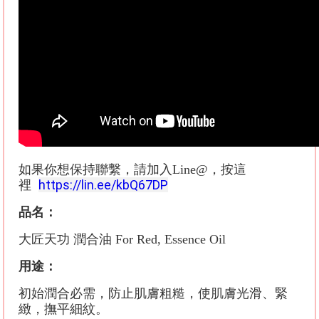
如果你想保持聯繫，請
加入Line@，按這
https://lin.ee/kbQ67DP
裡
品名：
大匠天功 潤合油 For Red, Essence Oil
用途：
初始潤合必需，防止肌膚粗糙，使肌膚光滑、緊
緻，撫平細紋。