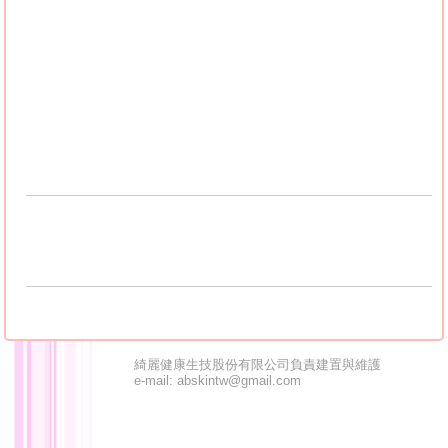
薦,新竹皮膚科推薦,彰化皮膚科推薦,雲林皮膚科推
薦,苗栗皮膚科推薦,嘉義皮膚科推薦,台南皮膚科推
薦,花蓮皮膚科推薦,台東皮膚科推薦,澎湖皮膚科推
薦,基隆皮膚科推薦
綺麗健康生技股份有限公司負責建置與維護
e-mail: abskintw@gmail.com