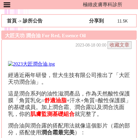
極緻皮膚專科診所
首頁
診所公告
分享到
->
11.5K
大匠天功 潤合油 For Red, Essence Oil
2023-08-18 00:00
經過近兩年研發，世大生技有限公司推出了「大匠
天功潤合油」。
這是潤合系列的油性滋潤產品，作為天然酸性保護
膜「角質乳化=
舒適油脂
+汗水+角質=酸性保護膜」
的基礎成員。加上潤合霜、潤合露以及潤合洗面
乳，你的
肌膚監測基礎組合
就完整了。
潤合油與潤合露的搭配用法就像這個影片（霜的部
分，搭配使用
潤合霜最完美
）：