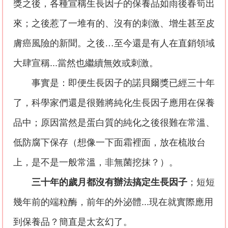
獎之後，各種宣稱生長因子的保養品如雨後春筍出
來；之後惹了一堆有的、沒有的刺激、增生甚至皮
膚癌風險的新聞。之後
…
至今還是有人在直銷領域
大肆宣稱
...
當然也繼續無效或刺激。
事實是：即便生長因子的諾貝爾獎已經三十年
了，科學家們還是很難將純化生長因子應用在保養
品中；原因當然是蛋白質的純化之後很難在常溫、
低防腐下保存（想像一下面霜裡面，放在梳妝台
上，是不是一般常溫，非無菌挖抹？）。
三十年的歲月都沒有辦法搞定生長因子
；短短
幾年前的端粒酶，前年的外泌體
...
現在就實際應用
到保養品？簡直是太玄幻了。