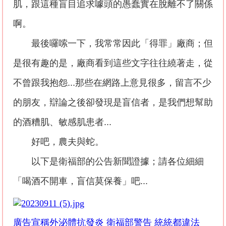
肌，跟這種盲目追求噱頭的愚蠢實在脫離不了關係
啊。
最後囉嗦一下，我常常因此「得罪」廠商；但
是很有趣的是，廠商看到這些文字往往繞著走，從
不曾跟我抱怨
...
那些在網路上意見很多，留言不少
的朋友，辯論之後卻發現是盲信者，是我們想幫助
的酒糟肌、敏感肌患者
...
好吧，農夫與蛇。
以下是衛福部的公告新聞證據；請各位細細
「喝酒不開車，盲信莫保養」吧
...
廣告宣稱外泌體抗發炎
衛福部警告
統統都違法