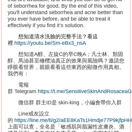
of seborrhea for good. By the end of this video,
you'll understand seborrhea and acne better than
you ever have before, and be able to treat it
effectively if you find it’s solution.
想知道清水洗臉的完整手法？看這
裡
https://youtu.be/Sm-eBx3_nsA
想知道
A
醇、左旋
C
的早
C
晚
A
；凡士林、類固
醇、馬油甚至橄欖油真正的效果與風險嗎？邀請您
睜眼看世界，親眼看看這些東西的顯微作用真相。
我們有：
電報
群
Telegram
https://t.me/SensitiveSkinAndRosacea
微信群
群主
ID
是
skin-king
，小編會帶你入群
Line
戒友設立
的
https://line.me/ti/g2/aEE8KaTs1Hmdje77P9kjf
上面可以查，全名是「敏感肌與脂漏性皮膚炎、酒