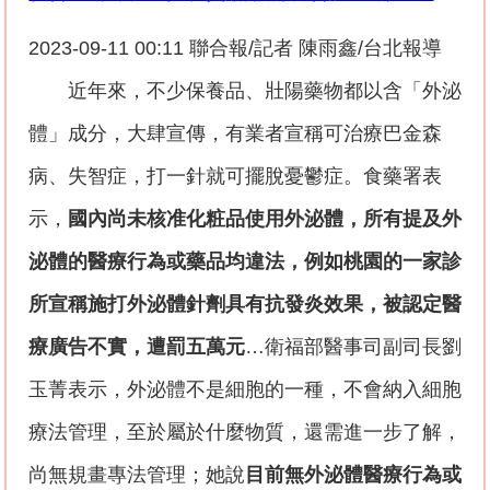
2023-09-11 00:11
聯合報
/
記者
陳雨鑫
/
台北報導
近年來，不少保養品、壯陽藥物都以含「外泌
體」成分，大肆宣傳，有業者宣稱可治療巴金森
病、失智症，打一針就可擺脫憂鬱症。食藥署表
示，
國內尚未核准化粧品使用外泌體，所有提及外
泌體的醫療行為或藥品均違法，例如桃園的一家診
所宣稱施打外泌體針劑具有抗發炎效果，被認定醫
療廣告不實，遭罰五萬元
…
衛福部醫事司副司長劉
玉菁表示，外泌體不是細胞的一種，不會納入細胞
療法管理，至於屬於什麼物質，還需進一步了解，
尚無規畫專法管理；她說
目前無外泌體醫療行為或