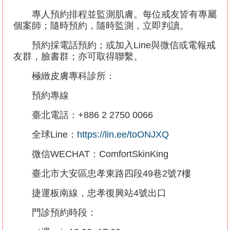
專人預約排程並監測肌膚。每位戒友皆有專屬
個案師；隨時預約，隨時監測，立即判讀。
預約採電話預約；或加入
Line
與微信或電報戒
友群，臉書群；亦可取得聯繫。
極緻皮膚專科診所：
預約專線
臺北電話：
+886 2 2750 0066
全球
Line
：
https://lin.ee/toONJXQ
微信
WECHAT
：
ComfortSkinKing
臺北市大安區忠孝東路四段
49
巷
2
號
7
樓
捷運板南線，忠孝復興站
4
號出口
門診預約時段：