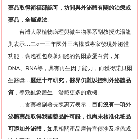
藥品取得衛福部認可，
坊間與外泌體有關的治療或
藥品
，
全屬違法
。
台灣大學植物病理與微生物學系副教授沈湯龍
則表示
…
二○一三年國外三名權威專家發現外泌體
功能，囊泡裡包裹著細胞的賀爾蒙蛋白質，如
DNA
、
RNA
等，具有再生因子能力，而獲得諾貝爾
生醫獎
…
歷經十年研究，醫界仍難以控制外泌體品
質
，導致亂象叢生
…
潛藏更多的危機。
…
食藥署副署長陳惠芳表示，
目前沒有一項外
泌體藥品取得我國藥品許可證，也尚未核准化粧品
可添加外泌體
，如果相關產品廣告宣傳涉及虛偽或