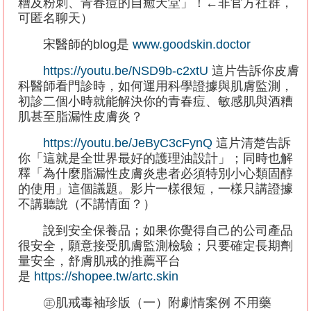
糟及粉刺、青春痘的自癒天堂」！
←
非官方社群，
可匿名聊天）
宋醫師的
blog
是
www.goodskin.doctor
https://youtu.be/NSD9b-c2xtU
這片告訴你皮膚
科醫師看門診時，如何運用科學證據與肌膚監測，
初診二個小時就能解決你的青春痘、敏感肌與酒糟
肌甚至脂漏性皮膚炎？
https://youtu.be/JeByC3cFynQ
這片清楚告訴
你「這就是全世界最好的護理油設計」；同時也解
釋「為什麼脂漏性皮膚炎患者必須特別小心類固醇
的使用」這個議題。影片一樣很短，一樣只講證據
不講聽說（不講情面？）
說到安全保養品；如果你覺得自己的公司產品
很安全，願意接受肌膚監測檢驗；只要確定長期劑
量安全，舒膚肌戒的推薦平台
是
https://shopee.tw/artc.skin
㊣肌戒毒袖珍版（一）附劇情案例
不用藥