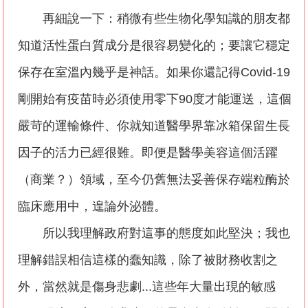
再細說一下：稍微有些生物化學知識的朋友都
知道活性蛋白質成分是很容易變化的；要讓它穩定
保存在室溫內幾乎是神話。如果你還記得
Covid-19
剛開始有疫苗時必須使用零下
90
度才能運送，這個
嚴苛的運輸條件、你就知道醫學界靠冰箱保留生長
因子的活力已經很難。即便是醫學美容這個活躍
（商業？）領域，至今仍舊無法妥善保存端粒酶於
臨床應用中，遑論外泌體。
所以我理解政府對這事的態度如此堅決；我也
理解錯誤相信這樣的蠢知識，除了被財務收割之
外，當然就是傷身悲劇
...
這些年大量出現的敏感