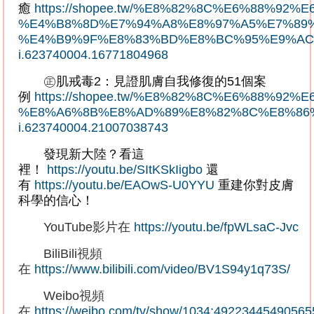
癒
https://shopee.tw/%E8%82%8C%E6%88
%E4%B8%8D%E7%94%A8%E8%97%A5%E7%89%
%E4%B9%9F%E8%83%BD%E8%BC%95%E9%AC
i.623740004.16771804968
㊣肌戒毒
2
：見證肌膚自我修復的
51
個案
例
https://shopee.tw/%E8%82%8C%E6%88%92%
%E8%A6%8B%E8%AD%89%E8%82%8C%E8%86
i.623740004.21007038743
發現新大陸？看這
裡！
https://youtu.be/SItKSkIigbo
還
有
https://youtu.be/EAOwS-U0YYU
重建你對皮膚
科學的信心！
YouTube
影片在
https://youtu.be/fpWLsaC-Jvc
BiliBili
視頻
在
https://www.bilibili.com/video/BV1S94y1q73S/
Weibo
視頻
在
https://weibo.com/tv/show/1034:49223445490565