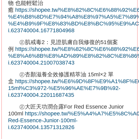
物
也能輕鬆治
癒
https://shopee.tw/%E8%82%8C%E6%88
%E4%B8%8D%E7%94%A8%E8%97%A5%E7%89%
%E4%B9%9F%E8%83%BD%E8%BC%95%E9%AC
i.623740004.16771804968
㊣肌戒毒
2
：見證肌膚自我修復的
51
個案
例
https://shopee.tw/%E8%82%8C%E6%88%92%
%E8%A6%8B%E8%AD%89%E8%82%8C%E8%86
i.623740004.21007038743
㊣杏顏滋養全效修護精萃油
15ml×2
單
盒
https://shopee.tw/%E6%9D%8F%E9%A1
15ml%C3%972-%E5%96%AE%E7%9B%92-
i.623740004.22011687435
㊣大匠天功潤合露
For Red Essence Junior
100ml
https://shopee.tw/%E5%A4%A7%E5%8
Red-Essence-Junior-100ml-
i.623740004.13571312826
#酒糟# #青春痘# #
玫瑰斑
# #
台北皮膚科推薦
#