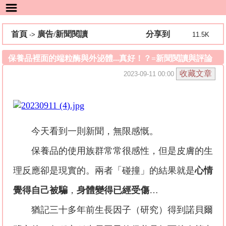
首頁
廣告/新聞閱讀
分享到
->
11.5K
保養品裡面的端粒酶與外泌體...真好！？=新聞閱讀與評論
2023-09-11 00:00
今天看到一則新聞，無限感慨。
保養品的使用族群常常很感性，但是皮膚的生
理反應卻是現實的。兩者「碰撞」的結果就是
心情
覺得自己被騙
，
身體變得已經受傷
…
猶記三十多年前生長因子（研究）得到諾貝爾