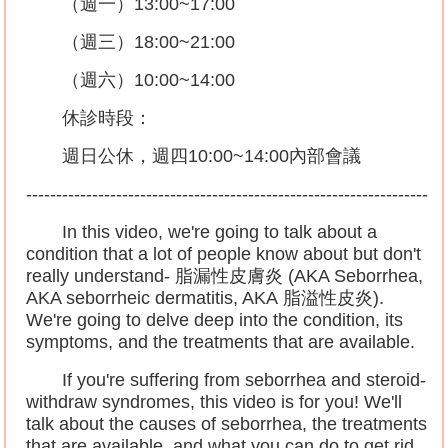
（週一）
13:00~17:00
（週三）
18:00~21:00
（週六）
10:00~14:00
休診時段：
週日公休，週四
10:00~14:00
內部會議
-------------------------------------------------------------------
In this video, we're going to talk about a
condition that a lot of people know about but don't
really understand-
脂漏性皮膚炎
(AKA Seborrhea,
AKA seborrheic dermatitis, AKA
脂溢性皮炎
).
We're going to delve deep into the condition, its
symptoms, and the treatments that are available.
If you're suffering from seborrhea and steroid-
withdraw syndromes, this video is for you! We'll
talk about the causes of seborrhea, the treatments
that are available, and what you can do to get rid