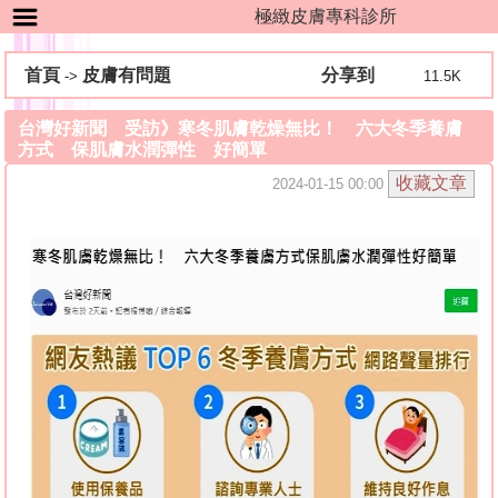
極緻皮膚專科診所
首頁
皮膚有問題
分享到
->
11.5K
台灣好新聞 受訪》寒冬肌膚乾燥無比！ 六大冬季養膚
方式 保肌膚水潤彈性 好簡單
2024-01-15 00:00