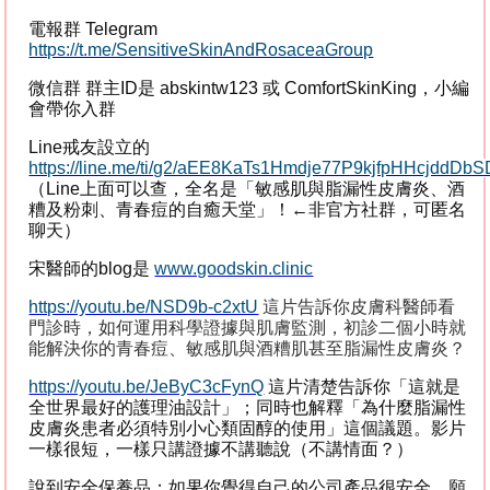
電報群
Telegram
https://t.me/SensitiveSkinAndRosaceaGroup
微信群
群主
ID
是
abskintw123
或
ComfortSkinKing
，小編
會帶你入群
Line
戒友設立的
https://line.me/ti/g2/aEE8KaTs1Hmdje77P9kjfpHHcjddD
（
Line
上面可以查，全名是「敏感肌與脂漏性皮膚炎、酒
糟及粉刺、青春痘的自癒天堂」！
←
非官方社群，可匿名
聊天）
宋醫師的
blog
是
www.
goodskin.clinic
https://youtu.be/NSD9b-c2xtU
這片告訴你皮膚科醫師看
門診時，如何運用科學證據與肌膚監測，初診二個小時就
能解決你的青春痘、敏感肌與酒糟肌甚至脂漏性皮膚炎？
https://youtu.be/JeByC3cFynQ
這片清楚告訴你「這就是
全世界最好的護理油設計」；同時也解釋「為什麼脂漏性
皮膚炎患者必須特別小心類固醇的使用」這個議題。影片
一樣很短，一樣只講證據不講聽說（不講情面？）
說到安全保養品；如果你覺得自己的公司產品很安全，願