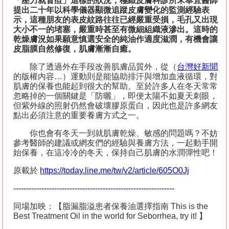
「壓力就冒痘」這樣的狀況，極緻皮膚科診所宋奉宜醫師
提出二十年以科學儀器顯微追蹤皮膚變化的監測經驗表
示，這種朋友的表皮紋路往往已經嚴重受損，毛孔又出現
大小不一的堵塞，嚴重時甚至有微細組織液滲出。這時的
乾燥膚況如果願意慎選安全的純油作適度滋潤，有機會讓
皮脂膜自然修復，肌膚漸漸自癒。
除了透過外在手段改善肌膚品質外，從（
台灣好新聞
的版權內容
…
）運動則是能協助排汗與增加血液循環，對
肌膚的保養也能起到很大的幫助。至於許多人在冬天常常
忽略掉的一個關鍵是「防曬」，即便太陽不如夏天刺眼，
但紫外線的照射仍然會破壞膠原蛋白，因此也是許多網友
點出必須注意的重要養膚方式之一。
你也會有冬天一到就肌膚乾燥、敏感的問題嗎？不妨
參考醫師的建議或網友們的經驗與養膚方法，一起動手開
始保養，在這冷冷的冬天，保持自己肌膚的水潤彈性吧！
原載於
https://today.line.me/tw/v2/article/605O0Jj
---------------------------------------------------------------
同場加映：【脂漏脂溢患者保養油選擇指南
This is the
Best Treatment Oil in the world for Seborrhea, try it!
】