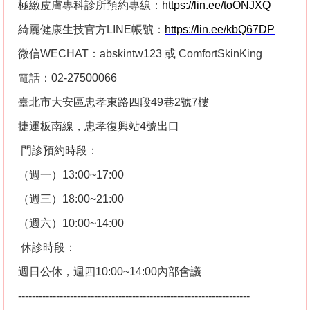
極緻皮膚專科診所預約專線：
https://lin.ee/toONJXQ
綺麗健康生技官方
LINE
帳號：
https://lin.ee/kbQ67DP
微信
WECHAT
：
abskintw123
或
ComfortSkinKing
電話：
02-27500066
臺北市大安區忠孝東路四段
49
巷
2
號
7
樓
捷運板南線，忠孝復興站
4
號出口
門診預約時段：
（週一）
13:00~17:00
（週三）
18:00~21:00
（週六）
10:00~14:00
休診時段：
週日公休，週四
10:00~14:00
內部會議
-------------------------------------------------------------------