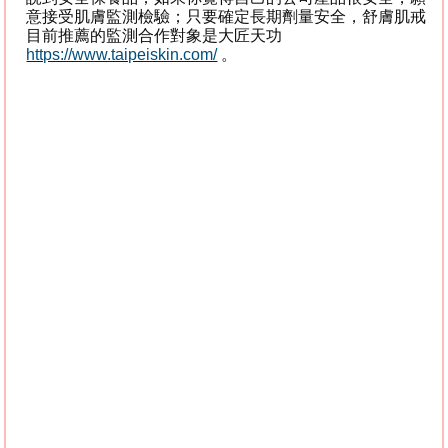
意接受肌膚監測檢驗；只要確定長期劑量安全，舒膚肌戒
目前推薦的監測合作對象是大匠天功
https://www.taipeiskin.com/
。
#
台北皮膚科推薦
# #
保養品推薦
# #
席維斯宋特龍
# #
席維
斯史特龍
# #
傑森史塔森
# #
浴血任務
# #
布魯斯威利
# #
宋
奉宜醫師
# #
摩羯座醫師
# #
摩羯座
# #
凡士林
# #
保濕
# #
摩
羯座皮膚科醫師
# #
魔羯座
# #
魔羯座醫師
# #
果酸
# #A
酸
#
#A
醇
# #
馬油
# #
美白
# #
淡斑
# #
美白針
# #
舒膚肌戒
# #
臺
北皮膚科推薦
# #
新北皮膚科推薦
# #
桃園皮膚科推薦
# #
臺
中皮膚科推薦
# #
臺南皮膚科推薦
# #
高雄皮膚科推薦
# #
宜
蘭皮膚科推薦
# #
新竹皮膚科推薦
# #
彰化皮膚科推薦
# #
雲
林皮膚科推薦
# #
苗栗皮膚科推薦
# #
嘉義皮膚科推薦
# #
台
南皮膚科推薦
# #
花蓮皮膚科推薦
# #
台東皮膚科推薦
# #
澎
湖皮膚科推薦
# #
基隆皮膚科推薦
# #
敏感肌推薦
# #
酒糟肌
# #
酒糟肌推薦
# #
脂漏
# #
脂漏性皮膚炎推薦
# #
青春痘推
薦
# #
脂溢
# #
脂漏性皮膚炎
# #
皮膚科推薦
# #
異位性皮膚
炎
# #
脂漏性皮膚炎
# #
酒糟皮膚炎
# #
敏感肌
# #
皮膚乾燥
#
#
青春痘
# #
脂溢性皮炎
# #seborrhea# #seborrheic
dermatitis# #
敏感肌
# #
皮膚科
# #
酒糟
# #
宋奉宜
# #
白石蠟
# #
精純石蠟
# #
精煉石蠟
# #
精鍊石蠟
# #
橄欖油
# #
苦茶油
# #
亞麻籽油
# #
亞麻仁油
# #
食用油
# #
食用植物油
# #
類固
醇
#
類固醇禁斷
#
戒毒
# #
肌戒毒
# #
激素
# #
牡丹籽油
# #
地