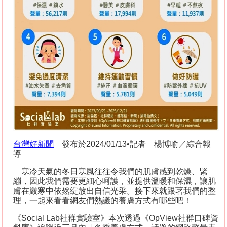
台灣好新聞
發布於
2024/01/13•
記者 楊博喻／綜合報
導
寒冷天氣的冬日寒風往往令我們的肌膚感到乾燥、緊
繃，因此我們需要更細心呵護，並提供溫暖和保濕，讓肌
膚在嚴寒中依然綻放出自信光采。接下來就跟著我們的整
理，一起來看看網友們熱議的養膚方式有哪些吧！
《
Social Lab
社群實驗室》本次透過《
OpView
社群口碑資