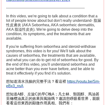
-------------------------------------------------------------------
In this video, we're going to talk about a condition that a
lot of people know about but don't really understand-
脂漏
性皮膚炎
(AKA Seborrhea, AKA seborrheic dermatitis,
AKA
脂溢性皮炎
). We're going to delve deep into the
condition, its symptoms, and the treatments that are
available.
If you're suffering from seborrhea and steroid-withdraw
syndromes, this video is for you! We'll talk about the
causes of seborrhea, the treatments that are available,
and what you can do to get rid of seborrhea for good. By
the end of this video, you'll understand seborrhea and
acne better than you ever have before, and be able to
treat it effectively if you find it’s solution.
想知道清水洗臉的完整手法？看這裡
https://youtu.be/Sm-
eBx3_nsA
想知道
A
醇、左旋
C
的早
C
晚
A
；凡士林、類固醇、馬油甚
至橄欖油真正的效果與風險嗎？邀請您睜眼看世界，親眼
看看這些東西的顯微作用真相。我們有：