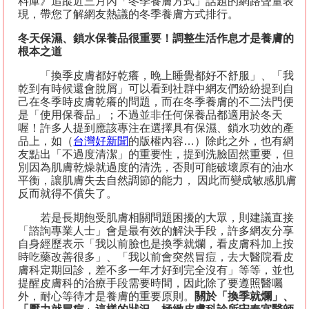
料庫》追蹤近三月內「冬季養膚方式」話題的網路聲量表
現，帶您了解網友熱議的冬季養膚方式排行。
冬天保濕、鎖水保養品很重要！調整生活作息才是養膚的
根本之道
「換季皮膚都好乾癢，晚上睡覺都好不舒服」、「我
乾到有時候還會脫屑」可以看到社群中網友們紛紛提到自
己在冬季時皮膚乾癢的問題，而在冬季養膚的不二法門便
是「使用保養品」；不過並非任何保養品都適用於冬天
喔！許多人提到應該專注在選擇具有保濕、鎖水功效的產
品上，如（
台灣好新聞
的版權內容
…
）除此之外，也有網
友點出「不過度清潔」的重要性，提到洗臉固然重要，但
別因為肌膚乾燥就過度的清洗，否則可能破壞原有的油水
平衡，讓肌膚失去自然調節的能力，
因此而變成敏感肌膚
反而就得不償失了。
若是長期飽受肌膚相關問題困擾的大眾，則建議直接
「諮詢專業人士」會是最有效的解決手段，許多網友分享
自身經歷表示「我以前臉也是換季就爛，看皮膚科加上按
時吃藥改善很多」、「我以前會突然冒痘，去大醫院看皮
膚科定期回診，差不多一年才好到完全沒有」等等，並也
提醒皮膚科的治療手段需要時間，因此除了要遵照醫囑
外，耐心等待才是養膚的重要原則。
關於「換季就爛」、