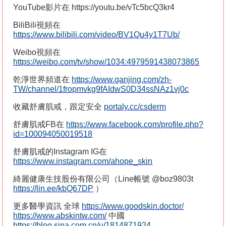
YouTube
影片在
https://youtu.be/vTc5bcQ3kr4
BiliBili
視頻在
https://www.bilibili.com/video/BV1Qu4y1T7Ub/
Weibo
視頻在
https://weibo.com/tv/show/1034:4979591438073865
乾淨世界頻道在
https://www.ganjing.com/zh-
TW/channel/1fropmvkg9fAIdwS0D34ssNAz1vj0c
收藏舒膚肌戒，跟定安全
portaly.cc/csderm
舒膚肌戒
FB
在
https://www.facebook.com/profile.php?
id=100094050019518
舒膚肌戒的
Instagram IG
在
https://www.instagram.com/ahope_skin
綺麗健康生技股份有限公司（
Line
帳號
@boz9803t
https://lin.ee/kbQ67DP
）
更多醫學資訊
全球
https://www.goodskin.doctor/
https://www.abskintw.com/
中國
https://blog.sina.com.cn/u/1814871924