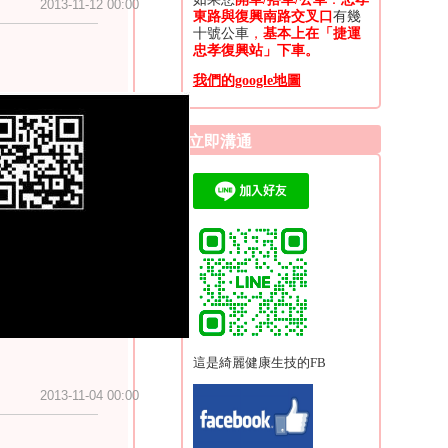
2013-11-12 00:00
東路與復興南路交叉口
有幾
十號公車
，
基本上在「捷運
忠孝復興站」下車。
我們的google地圖
眾最有興趣的是「逆齡回
三十歲？」
立即溝通
               
」
與
敏感肌膚最好使用胺基
臉=@極緻小哈版本
」。甚
化物（蔬菜、水果）」等方
避免錯誤傷害」。
這是綺麗健康生技的FB
2013-11-04 00:00
「防曬」的風險
），因此我