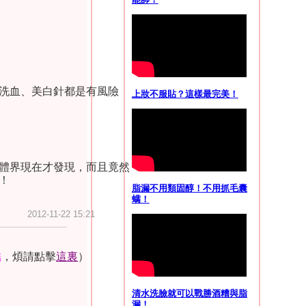
outu.be/UgblB1m4Hrg
洗血、美白針都是有風險
上妝不服貼？這樣最完美！
w.56.com/u71/v_OTk4M
礎居家照護指導
」）是我覺
體界現在才發現，而且竟然
姑娘，她在這裏
https://
！
脂漏不用類固醇！不用抓毛囊
螨！
2012-11-22 15:21
結
，煩請點擊
這裏
）
清水洗臉就可以戰勝酒糟與脂
漏！