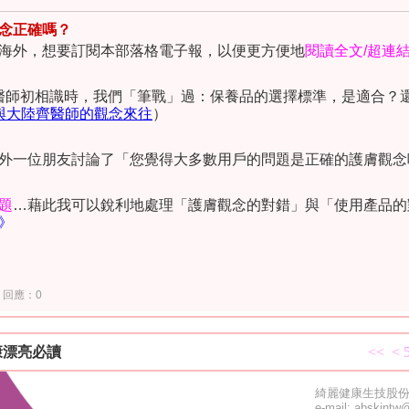
念正確嗎？
海外，想要訂閱本部落格電子報，以便更方便地
閱讀全文
/
超連
 醫師初相識時，我們「筆戰」過：保養品的選擇標準，是適合？
與大陸齊醫師的觀念來往
）
外一位朋友討論了「您覺得大多數用戶的問題是正確的護膚觀念
題
…
藉此我可以銳利地處理「護膚觀念的對錯」與「使用產品的
》
回應：0
康漂亮必讀
<<
<
綺麗健康生技股
e-mail: abskintw