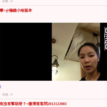
回應：0
答：
摩=@極緻小哈版本
	詳細地討論「抗老化」，
目前最可能完成的是「延遲老化」
，大
地說，
前者討論「如何老得慢？」
後者關心「五十歲能不能回到
	先談「延遲老化」。                               
倡正確洗臉，也寫過不少相關文章（例如：
科學地談「正確洗臉
）但是各位始終不放過我們，於是診所姑娘貼了個「
如何正確洗
何正確按摩=@極緻小哈版本
」。
，前者可以用「戒菸」、「戒酒」、「正常睡眠」、「多吃抗氧
。後者最常見的議題就是「防止陽光傷害（也就是防曬）」與「
》
意，是
@極緻小哈
的意思……（各位看到「酸氣」了嗎？）
回應：0
沒有幫助呀？=微博答客問2012122003
	防曬談過很多次了（
一定「要」防曬≠一定「要擦」防曬乳；談