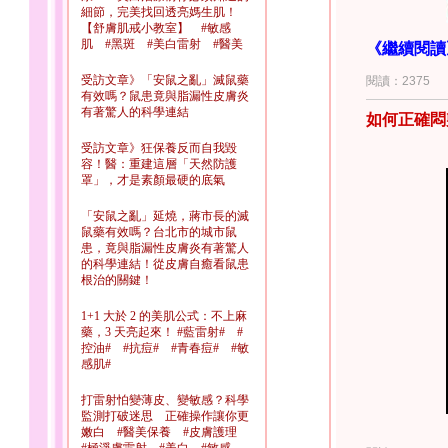
細節，完美找回透亮媽生肌！
【舒膚肌戒小教室】 #敏感
肌 #黑斑 #美白雷射 #醫美
《繼續閱讀
受訪文章》「安鼠之亂」滅鼠藥
閱讀：2375
有效嗎？鼠患竟與脂漏性皮膚炎
有著驚人的科學連結
如何正確悶
受訪文章》狂保養反而自我毀
容！醫：重建這層「天然防護
罩」，才是素顏最硬的底氣
「安鼠之亂」延燒，蔣市長的滅
鼠藥有效嗎？台北市的城市鼠
患，竟與脂漏性皮膚炎有著驚人
的科學連結！從皮膚自癒看鼠患
根治的關鍵！
	請宋醫師闡述下，近期注意到的抗老熱點；特別是微整之類的問題。另外，酒糟與敏感，有
什麼需要特
1+1 大於 2 的美肌公式：不上麻
藥，3 天亮起來！ #藍雷射# #
控油# #抗痘# #青春痘# #敏
感肌#
打雷射怕變薄皮、變敏感？科學
監測打破迷思 正確操作讓你更
嫩白 #醫美保養 #皮膚護理