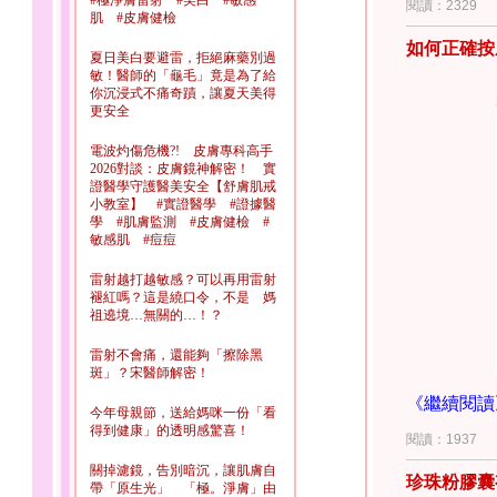
#極淨膚雷射 #美白 #敏感
閱讀：2329
肌 #皮膚健檢
如何正確按
夏日美白要避雷，拒絕麻藥別過
敏！醫師的「龜毛」竟是為了給
你沉浸式不痛奇蹟，讓夏天美得
更安全
電波灼傷危機?! 皮膚專科高手
春」。通俗
2026對談：皮膚鏡神解密！ 實
證醫學守護醫美安全【舒膚肌戒
小教室】 #實證醫學 #證據醫
學 #肌膚監測 #皮膚健檢 #
	身為資深的敏感與酒糟肌膚治療者，面對這許多乾燥、臉紅、發癢、脫皮、青春痘……患
敏感肌 #痘痘
者。我們提
酸洗面乳？
雷射越打越敏感？可以再用雷射
至貼了「
如
褪紅嗎？這是繞口令，不是 媽
祖遶境…無關的…！？
	這部分在邏輯上有二個方向：「減少內在傷害」與「減少外在傷害」。除了遺傳、種族等不
雷射不會痛，還能夠「擦除黑
可選擇因素
斑」？宋醫師解密！
式好好保護
	現在她請我再貼給各位第三個video，討論各位最關心的「悶敷」問題——然而貼這篇文章
《繼續閱讀
今年母親節，送給媽咪一份「看
不是我的樂
得到健康」的透明感驚喜！
閱讀：1937
關掉濾鏡，告別暗沉，讓肌膚自
珍珠粉膠囊有
帶「原生光」 「極。淨膚」由