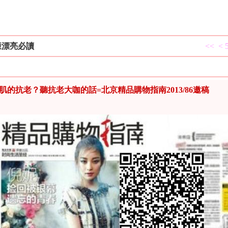
康漂亮必讀
<<
<
肌的抗老？聽抗老大咖的話=北京精品購物指南2013/86邀稿