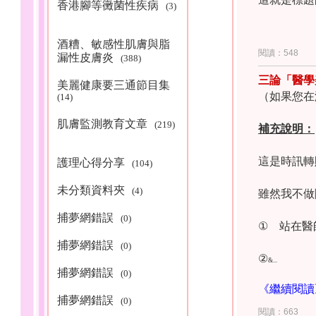
香港腳等黴菌性疾病
(3)
酒糟、敏感性肌膚與脂
閱讀：548
漏性皮膚炎
(388)
三論「醫學
美麗健康要三通節目集
（如果您在
(14)
肌膚監測教育文章
(219)
補充說明：
這是時訊轉
護理心得分享
(104)
未分類資料夾
(4)
雖然我不做
捕夢網錯誤
(0)
①
站在醫
捕夢網錯誤
(0)
②
&...		
捕夢網錯誤
(0)
《繼續閱讀
捕夢網錯誤
(0)
閱讀：663