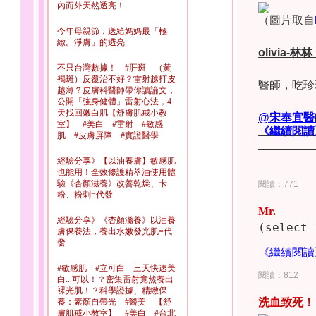
內而外天然透亮！
想特別談談
（圖片取自
從來不認真
今年母親節，送給媽媽最「極
產品？有效
緻。淨膚」的透亮
後腫起來才
olivia-
林林
不只台灣數據！ #肝斑 （黃
	大家都知道，我專注於「肌膚監測對護膚品的長期傷害預防」。從「敏感性肌膚愈來愈多」
褐斑）反覆治不好？雷射越打皮
醫師，吃珍
的醫療現象
越薄？皮膚科醫師帶你讀論文，
小哈版本」這
會造成更多
公開「強身健體」雷射心法，4
天找回嫩白肌【舒膚肌戒小教
分子成分」
@
宋
奉
宜
醫
室】 #美白 #雷射 #敏感
態」
——聽
認真思考的
《繼續閱讀
肌 #皮膚屏障 #實證醫學
文謅謅版本
經驗分享》【以油養膚】敏感肌
「
應當保留
也能用！全效修護精萃油使用體
說，
我希望
驗《杏顏滋養》改善乾燥、卡
閱讀：771
粉、粉刺=代發
部分人按摩
塞，既是敏
Mr.
敏感與酒糟
經驗分享》《杏顏滋養》以油養
膚保養法，養出水嫩發光肌=代
發
《繼續閱讀
	Treatment is an art，治療的運作是一門藝術；每位治療人員都有各自的想法，這是
#敏感肌 #立可白 三天快速美
各自治療經
閱讀：812
白...可以！？密集雷射竟然養出
裸光肌！？科學證據、精緻保
洗血致死！
養：素顏自帶光 #醫美 【舒
膚肌戒小教室】 #美白 #台北