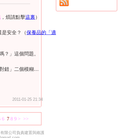
結
，煩請點擊
這裏
）
還是安全？（
保養品的「適
嗎？」這個問題。
對錯」二個模糊
…
2011-01-25 21:34
5
6
7
8
9
>
>>
份有限公司負責建置與維護
@gmail.com