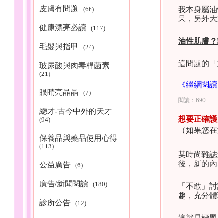
皮膚有問題
(66)
我本身屬油
果，另外大
健康漂亮必讀
(117)
保養
油性肌膚？
毛髮與指甲
(24)
這問題的「
玻尿酸與肉毒桿菌素
(21)
《繼續閱讀
眼睛亮晶晶
(7)
閱讀：690
總才-古今中外的天才
想要正確護
(94)
（如果您在
保養品與藥品使用心得
(113)
某時尚雜誌
後，新的內
公益廣告
(6)
廣告/新聞閱讀
(180)
「不敢」討
趣，充分體
診所公告
(12)
這就是標題