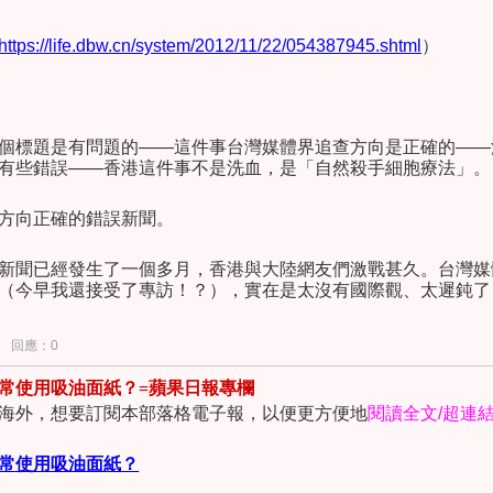
https://life.dbw.cn/system/2012/11/22/054387945.shtml
）
		這個影音視頻的youtube網址在
https://y
個標題是有問題的
——
這件事台灣媒體界追查方向是正確的
——
		這個影音視頻的56.com網址在
https://ww
有些錯誤
——
香港這件事不是洗血，是「自然殺手細胞療法」。
TY.html
方向正確的錯誤新聞。
		關於「按摩」與「標準日常照顧」，這篇「
基
新聞已經發生了一個多月，香港與大陸網友們激戰甚久。台灣媒
較清楚的寫法，請各位參照。如果您想更正式的感謝或請教這位
（今早我還接受了專訪！？），實在是太沒有國際觀、太遲鈍了
weibo.com/u/3854006983
（但是已婚，有二個小孩）。
觀缺失」的問題，也是台灣國際競爭力喪失的重要關鍵！
回應：0
》
常使用吸油面紙？=蘋果日報專欄
海外，想要訂閱本部落格電子報，以便更方便地
閱讀全文
/
超連
核心精神聲明：
常使用吸油面紙？