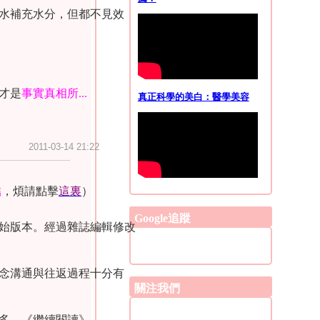
水補充水分，但都不見效
！因此我反對「盲目地使用
才是
事實真相所...						
真正科學的美白：醫學美容
		
2011-03-14 21:22
結
，煩請點擊
這裏
）
Google追蹤
始版本。經過雜誌編輯修改
念溝通與往返過程十分有
關注我們
多，
《繼續閱讀》