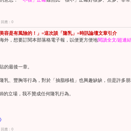
回應：0
美容是有風險的！」=這次談「隆乳」=時訊論壇文章引介
海外，想要訂閱本部落格電子報，以便更方便地
閱讀全文
/
超連
貼的最後一章。
隆乳、豐胸等行為，對於「抽脂移植」也興趣缺缺，但是許多朋
師的立場，我不贊成任何隆乳行為。
				
》
回應：0