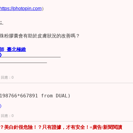
「避免錯誤傷害」。
	治療敏感這麼多年，blog也寫了幾千篇文章，我真正擔心的是
https://photopin.com
）
看文章。自戒毒之前，連
先嘗試「十四天不洗臉」，還是直接就
產品如何？
這種最基礎的「乾嘔=>白開水=>人參湯」邏輯都不
開始哭！？
：
	繼「
如何正確洗臉=@極緻小哈版本
」後，
@極緻小哈
特別為各位
珠粉膠囊會有助於皮膚狀況的改善嗎？
下手，
我很確定的是「不健康的皮膚，接受太多雷射、左旋
C
美
個lesson 2 video。
傷害風險」
。另外，使用「更深部浸透基底層」、「去角質之後
……
這許多加強滲入的保養方式，皮膚滲入愈多，愈可能出現「
	所以
我不是很贊成給這麼簡單入門的
video
……姑娘們很有善心
師
_
臺
北
極
緻
起來很有學問！？其實就是「皮膚吃一碗很飽，吃三碗很撐，吃
人一把小刀，她們可能割傷自己。
》
罷了。
	先講清楚：在「按摩之後以面紙按壓，吸去多餘油脂」部分，我
適當油脂
」。但是對於「多少算是適當油脂」這事，我與
@極緻
「愈多愈好，按摩完不擦掉也行，按掉後願意補擦也行」
；
@極
回應：0
	言歸正傳。「悶敷」是個
「乳液=油+水+介面活性劑」
的現實應
之後，不喜歡臉上太油膩」
。
	因此，避免錯誤傷害，以減少皮膚提早老化的最重要因素是：
感/酒糟肌膚的結果，也可能是改善的重要入手。
藉由「悶敷柔
，甚至脂漏性皮膚炎的整個過程
（詳見：
《繼續閱讀》        
(select 198766*6678
》
驗的匯集結晶，各位不需要覺得訝異。
回應：0
？美白針很危險！？只有證據，才有安全！=廣告/新聞閱讀