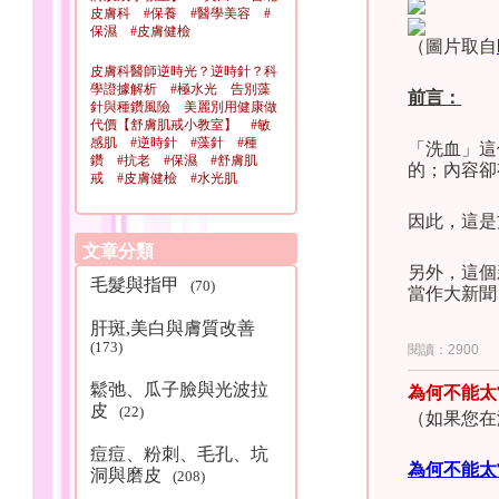
皮膚科 #保養 #醫學美容 #
保濕 #皮膚健檢
（圖片取自
皮膚科醫師逆時光？逆時針？科
學證據解析 #極水光 告別藻
前言：
針與種鑽風險 美麗別用健康做
代價【舒膚肌戒小教室】 #敏
感肌 #逆時針 #藻針 #種
「洗血」這
鑽 #抗老 #保濕 #舒膚肌
的；內容卻
zQ5M
戒 #皮膚健檢 #水光肌
因此，這是
文章分類
另外，這個
毛髮與指甲
得比
(70)
當作大新聞
www.
肝斑,美白與膚質改善
這種「國際
(173)
閱讀：2900
《繼續閱讀
鬆弛、瓜子臉與光波拉
為何不能太
皮
(22)
（如果您在
痘痘、粉刺、毛孔、坑
為何不能太
洞與磨皮
(208)