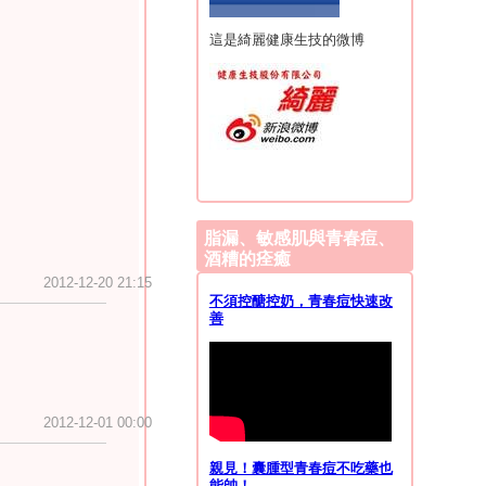
各位興沖沖
「肌戒毒」
，卻
用食用植物油？可以買安全
這是綺麗健康生技的微博
懂，就開始按摩、悶敷……然
獻上「如何正確按摩=極緻
白，保濕抗敏等
導入，必定
的加強美白」、「最新奈米
細胞難以容忍的過飽和狀
，我可以理解；但是給了不
十碗必然會嘔吐、紅腫」的
脂漏、敏感肌與青春痘、
與
@極緻小哈
她都同意：
酒糟的痊癒
小哈
有些不同意見。簡單地
緻小哈
的
現場經驗是：「大
2012-12-20 21:15
用——我們發現角質栓的堵
不須控醣控奶，青春痘快速改
請尊重...						
軟角質栓」，我們可以幫助
善
           

91 from DUAL)						
2012-12-01 00:00
親見！囊腫型青春痘不吃藥也
能帥！