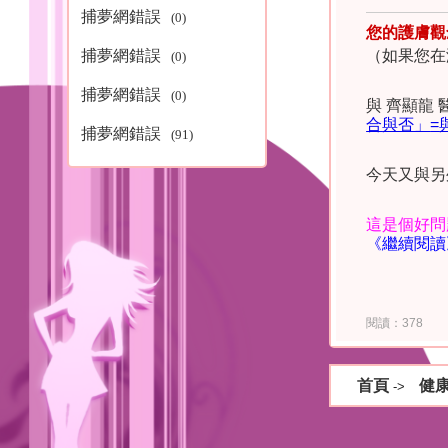
捕夢網錯誤
(0)
您的護膚觀
捕夢網錯誤
（如果您在
(0)
捕夢網錯誤
(0)
與 齊顯龍
合
與否」
=
捕夢網錯誤
(91)
今天又與另
這是個好問
《繼續閱讀
閱讀：378
首頁
健
->