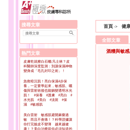
搜尋文章
首頁
健
->
全部文章
酒糟與敏感
熱門文章
皮膚乾就擦白石蠟/凡士林？皮
科醫師深度監測：別讓保濕神物
變身成「毛孔封印之術」！
急救暗沉肌！亮白保濕4步保
養，一定要學起來，敏感肌、曬
傷與雷射術後也能躺變透明水光
肌！ #保養 #護膚 #亮白 #
水光肌 #美白 #淡斑 #保
濕 #敏感肌
美白雷射 敏感肌避開麻藥過
敏 而且不會痛！？科學證據讓
你打完臉皮不變薄 越來越健
康！？美白治療前你必須知道的