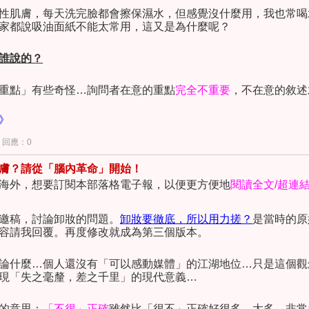
性肌膚，每天洗完臉都會擦保濕水，但感覺沒什麼用，我也常喝
家都說吸油面紙不能太常用，這又是為什麼呢？
我不反對使用保養品！我唯一的關心就是健康
品」、「盲目地執行醫學美容」
。
誰說的？
重點」有些奇怪
…
詢問者在意的重點
完全不重要
，不在意的敘述
》
	根...				
回應：0
膚？請從「腦內革命」開始！
海外，想要訂閱本部落格電子報，以便更方便地
閱讀全文
/
超連
邀稿，討論卸妝的問題。
卸妝要徹底，所以用力搓？
是當時的原
容請我回覆。再度修改就成為第三個版本。
論什麼
…
個人還沒有「可以感動媒體」的江湖地位
…
只是這個觀
現「失之毫釐，差之千里」的現代意義
…
的意思：
「不很」正確
雖然比「很不」正確好很多、太多、非常