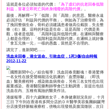
這就是各位必須知道的代價：「
為了虛幻的抗老回春低階
利益，冒著立即死亡與終身殘廢的高階代價
」。
最後，再解釋一下「低階」與「高階」的意思。醫療永遠
必須評估「利益與代價的平衡」。例如為了治療骨癌，為
了挽回整個生命，骨科必須建議患者做高位截肢，失去整
條（右）腿。這時的利益是生命，這是高階；代價是美
觀，後者是低階。「高階利益與低階代價」在邏輯與醫療
上都是合理的；「低階利益與高階代價」在邏輯上就好像
「拿五元換一元」一樣的愚蠢，當然是不合理的。
講完了，進新聞吧……
洗血未回春，港女送命。引敗血症，
1
死
3
傷
/
自由時報
2012-11-22
〔國際新聞中心／綜合報導〕洗血回春竟斷魂！香港驚傳
一名女性在接受聲稱能活化肌膚的「血漿除皺」（即洗
血）醫美療程時，感染敗血病喪命，另有三名女性也出現
嚴重感染。香港醫院藥劑師學會已主動調查，並提出包括
洗血在內、五種有風險的醫美作法。
港媒報導，四十六歲陳姓女子，本身健康狀況良好， 十月
三日 下午到在香港有多間分店的ＤＲ醫學美容集團銅鑼灣
分店接受靜脈輸液療程，傍晚出現發燒及腹瀉徵狀，次日