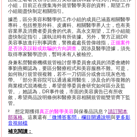
小組，目前正在搜集海外規管醫學美容的資料，期望工作
小組能盡快制定相關指引。
據悉，區分美容和醫學的工作小組的成員已涵蓋相關醫學
專科，包括整形外科、皮膚科、相關醫學界人士，也有美
容業界及消費者委員會的代表。高永文期望，工作小組能
盡快制定指引，讓執法時有所依據。另外，警方正就
DR
美容事故進行刑事調查，警務處處長曾偉雄指，
正循案件
是否涉及誤殺或欺騙的方向調查
，因涉及醫學證據，須先
取得專家醫學證供，暫時未有人被檢控。
身兼私營醫療機構規管檢討督導委員會成員的消委會總幹
事劉燕卿認為，要區分醫療程式和美容服務不難。可是，
如何執行規管很複雜，若不一刀切區分或會出現灰色地
帶。「部分美容院可以通過雇用醫生，涉及合約等復雜的
商業模式混淆概念，希望督導委員會研究如何區分及監
管。」她認為，
DR
事件後，市面的美容廣告已有所收
斂，希望商品說明條例和醫療美容相關規管能雙管齊下監
管。
²
想定期獲得
真正的醫學美容
與保養品訊息？
請訂閱本
部落格
。這裏還有
「微博答客問」欄目開通說明
與
更多影
音視頻檔
補充閱讀：