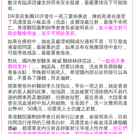
數沒有臨床證據支持而有安全疑慮，最嚴重情況下可能致
命。
DR
美容集團
10
月發生一死三重病事故，陳姓死者在接受
了高濃度血小板血清（洗血）皮層深處注射，最後不幸死
亡。香港醫院藥劑師學會會長崔俊明表示，
血小板注射只
限於醫療用途，並不可用於美容
。
如果在療程中，抽血及處理相關成分過程不當，可引發血
液凝固問題，最嚴重的是，如果沒有在無菌環境中進行，
可能導致感染，最嚴重會致命。
對此，國內整形醫美 權威 醫師林靜芸說，「
一點也不會
覺得意外！
」。她認為，想要以換血、洗血來長壽除皺，
青春永駐，早晚都可能死人。希望國內部分診所能引以為
鑑，不要為了賺錢，而走偏鋒。
開業整形外科醫師李久恆指出，早在一周之前，就從香港
來的客人聽到此事。他強調，洗血確實可清除體內不易代
謝的髒東西及膽固醇，但療效短暫。最近香港、大陸業者
更在洗血過程中加入幹細胞、生長因子，洗一次費用高達
台幣
40
、
50
萬元，但愛美人士仍趨之若鶩。
香港醫院藥劑師學會日前舉行記者會，崔俊明表示，目前
坊間流行使用的三種美白針、高濃度血小板血清及磷脂醯
膽鹼，都需要皮內注射及靜脈射注等侵入性作業，
但它們
沒有臨床證據證明有美白功效，卻可能出現嚴重副作用，