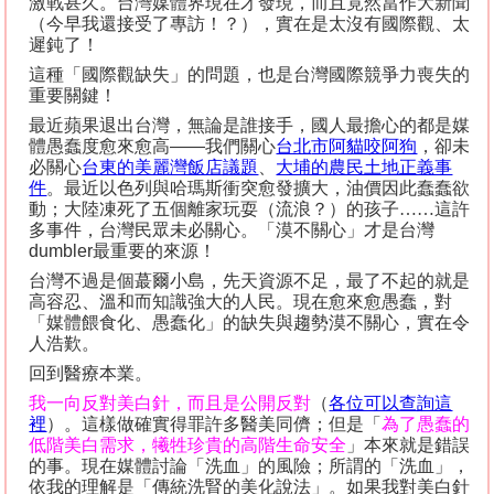
激戰甚久。台灣媒體界現在才發現，而且竟然當作大新聞
（今早我還接受了專訪！？），實在是太沒有國際觀、太
遲鈍了！
這種「國際觀缺失」的問題，也是台灣國際競爭力喪失的
重要關鍵！
最近蘋果退出台灣，無論是誰接手，國人最擔心的都是媒
體愚蠢度愈來愈高
——
我們關心
台北
市
阿貓咬阿狗
，卻未
必關心
台
東
的美麗灣飯店議題
、
大埔的農民土地正義事
件
。最近以色列與哈瑪斯衝突愈發擴大，油價因此蠢蠢欲
動；大陸凍死了五個離家玩耍（流浪？）的孩子……這許
多事件，台灣民眾未必關心。「漠不關心」才是台灣
dumbler
最重要的來源！
台灣不過是個蕞爾小島，先天資源不足，最了不起的就是
高容忍、溫和而知識強大的人民。現在愈來愈愚蠢，對
「媒體餵食化、愚蠢化」的缺失與趨勢漠不關心，實在令
人浩歎。
回到醫療本業。
我一向反對美白針，而且是公開反對
（
各位可以查詢這
裡
）。這樣做確實得罪許多醫美同儕；但是「
為了愚蠢的
低階美白需求，犧牲珍貴的高階生命安全
」本來就是錯誤
的事。現在媒體討論「洗血」的風險；所謂的「洗血」，
依我的理解是「傳統洗腎的美化說法」。如果我對美白針