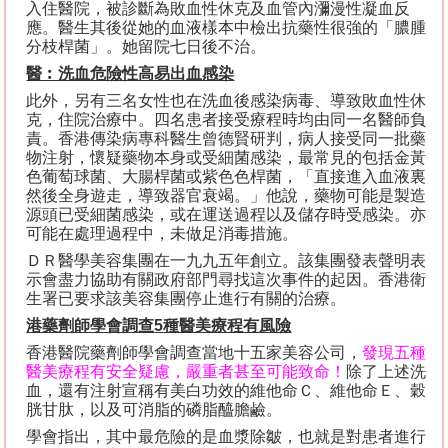
入住醫院，被診斷為敗血性休克及血管內瀰漫性凝血反
應。醫生其後從她的血液樣本中檢出抗藥性很強的「膿腫
分枝桿菌」。她留院七日後不治。
醫︰洗血危險性高易出血感染
此外，另有三名女性也在洗血後感染病毒、導致敗血性休
克，住院治療中。四名患者接受療程時均由同一名醫師負
責。香港傳染病專科醫生曾德賢研判，病人接受同一批藥
物注射，懷疑藥物本身或受細菌感染，最常見的包括金黃
色葡萄球菌、大腸桿菌或紫色色桿菌，「直接進入血液裏
然後全身遊走，導致器官衰竭。」他說，藥物可能是製造
源頭已受細菌感染，或在運送過程以及儲存時受感染。亦
可能在處理過程中，未做足消毒措施。
ＤＲ醫學美容集團在一九九五年創立。該集團發表聲明表
示會盡力協助有關政府部門尋找這次事件的起因。香港衛
生署已要求該美容集團停止進行有關的治療。
港藥劑師學會調查
5
種醫美療程有風險
香港醫院藥劑師學會調查當地十五家美容公司，
發現五種
醫美療程有安全疑慮，嚴重者甚至可能致命！
除了上述洗
血，還有注射宣稱有美白功效的維他命Ｃ、維他命Ｅ、穀
胱甘肽，以及可消脂的磷脂醯膽鹼。
學會指出，其中最危險的是血漿除皺，也就是對患者進行