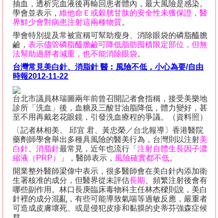
抽血，透析完血液後再輸回患者體內，最大風險是感染。
學會並表示，
維他命Ｅ或穀胱甘肽的安全性未獲保證，醫
界鮮少會對病患注射這兩種物質
。
學會特別提及常被宣稱可幫助瘦身、消除眼袋的磷脂醯膽
鹼，
表示儘管磷脂醯膽鹼可降低脂肪囤積限定部位，但無
法幫助過胖者減重，也不能消除眼袋
。
台灣常見美白針、消脂針
醫︰風險不低，小心為要
/
自由
時報
2012-11-22
台北市議員林瑞圖兩年前曾召開記者會指稱，接受美樂地
診所「洗血」後，血糖及三酸甘油脂降低，體力變好，甚
至不用再戴老花眼鏡，引發洗血療程的爭議。（資料照）
〔記者林相美、 邱宜 君、黃忠榮／台北報導〕香港醫院
藥劑師學會舉出多種具風險的醫美行為，台灣則以注射
美
白針
、
消脂針
最常見，近年也流行「
注射自體生長因子濃
縮液（
PRP
）
」，醫師表示，
風險確實都不低
。
開業整外醫師梁偉中表示，很多醫師會在美白針內添加衛
生署核准的成分，但醫界從未評估
長期
、頻繁注射後會有
哪些副作用。林口長庚臨床毒物科主任林杰樑則說，美白
針裡的成分混亂，有些可能導致氣喘等過敏反應，嚴重者
可造成皮膚壞死、或是侵犯皮疹和黏膜的史蒂芬強森症候
群。