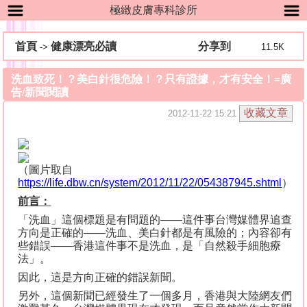
極緻皮膚專科診所
首頁
健康漂亮必讀
分享到
->
11.5K
洗血致死！？美白針很危險！？只有證據，才有安全！=廣
告/新聞閱讀
2012-11-22 15:21
（圖片取自
https://life.dbw.cn/system/2012/11/22/054387945.shtml
）
前言：
「洗血」這個標題是有問題的
——
這件事台灣媒體界追查
方向是正確的
——
洗血、美白針都是有風險的；內容卻有
些錯誤
——
香港這件事不是洗血，是「自然殺手細胞療
法」。
因此，這是方向正確的錯誤新聞。
另外，這個新聞已經發生了一個多月，香港與大陸網友們