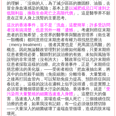
的理解，「沒病的人，為了減少區區的膽固醇、油脂，去
冒全身血液感染的風險；基本上是
以減肥或忌口可達到之
低階利益，換取生命死亡之高階代價
」。這是醫學界不願
意在正常人身上洗腎的主要思考。
這次的香港事件，並不是「洗血」這麼簡單；許多受訪問
者沒有搞清楚，也是另外一種「遺憾」
。考慮到癌症末期
患者的百無希望，全世界的醫學界與醫政管理界（衛生署
一類機構）都同意癌症末期患者有權力尋找慈悲療法
（
mercy treatment
）。後者其實也是「死馬當活馬醫」的
概念。因此無論醫政管理對於治療如何嚴格，只要末期癌
症患者覺得必要，醫師對於該治療的有效、未知與風險等
說明的非常清楚（沒有誇大），醫政單位可以允許末期癌
症患者採取這樣的治療。此次香港事件，正是「末期癌症
慈悲療法的美化版」
——
受術者相信「把血液抽出來，將
其中的自然殺手細胞（免疫細胞）分離培養、大量繁殖；
之後再打回血管內，可以幫助免疫力提高、預防癌症與回
春抗老」。這樣的說法在邏輯上似乎說得通，但是實際上
必須冒著幾個環節重大汙染的風險。香港事件，就是「
受
污染而大量繁殖的細菌迅速進入身體
」。這麼巨大的傷
害，迅速進入人體，當場造成一個人死亡；三個後續住院
治療的患者，如果我沒有記錯，有一位必須做肢體切除
——
大量深入的細菌破壞了遠端血管循環，造成四肢末端
壞死。