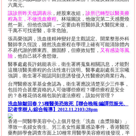
六萬元。
該診所昨天低調表示
，經股東改組，
診所已轉型以醫美療
程為主，不做洗血療程
。林瑞圖說，他做完第二天感覺煥
然一新。但他也強調，一定要由有照醫師及大醫院來做，
千萬不可找密醫，非常危險。
張高榮強調，洗血後精神變好是主觀認定。開業整形外科
醫師李久恆說，雖然洗血療程在學理上確有可能清除體內
不易代謝的髒東西、膽固醇，但療效短暫，
又有感染等風
險
，他自己就不會想做。
醫事處處長許銘能表示，衛生署將蒐集相關訊息，才能對
這幾項醫美療程的合法性進行說明。醫事處副處長王宗曦
強調，衛生署不能認同刻意誘發侵入性醫療的商業行為。
台灣醫療改革基金會認為，衛生署應說清楚至少三件事，
包括符合甚麼資格的人可做哪些療程？哪些療程是安全
的？各種花俏名稱包裝的違法療程，該如何管理？
洗血除皺回春？
5
種醫美恐致死【聯合晚報
/
編譯范振光、
記者李樹人
/
綜合報導】
2012.11.2103:28pm
香港一間醫學美容中心上個月發生「洗血（血漿除皺）」
導致一名婦女喪生、另三名女性嚴重感染事件，香港醫院
藥劑師學會調查市面上
10
種常用醫學美容療程後發現，半