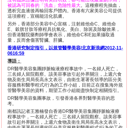
被認為可回春的「洗血」危險性最大
。這種療程先抽血，
透析完血液後再輸回客戶體內。香港有六家美容公司提供
這項療程，宣稱能活化肌膚。
另外，香港部分美容中心宣稱，注射維他命
C
、維他命
E
、穀胱甘肽等療程具抗氧化、美白、除斑及除皺效果，
但香港醫院藥劑師學會表示，維他命
C
和
E
如果攝取過
量，反而會傷害腎臟、肝臟。
香港研究制定指引，以規管醫學美容
/
北京新浪網
2012-11-
0616:59
導語：
DR
醫學美容集團靜脈輸液療程事故中，一名婦人死亡，
三名婦人留院觀察。該美容事故引起外界關注，上週六食
物及衛生局局長高永文表示，由衛生署署長領導的區分美
容服務和醫學程式
/
行為的工作小組，目前正在搜集海外規
管醫學美容的資料，期望工作小組能盡快制定相關指引。
DR
醫學美容集團事故，引發香港各界對醫學美容的思
考。
南都訊記者王雅楠發自香港
DR
醫學美容集團靜脈輸液療
程事故中，一名婦人死亡，三名婦人留院觀察。該美容事
故引起外界關注，上週六食物及衛生局局長高永文表示，
由衛生署署長領導的區分美容服務和醫學程式
/
行為的工作