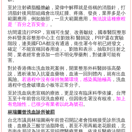
至於注射磷脂醯膽鹼，梁偉中解釋就是俗稱的消脂針，打
消脂針後局部組織會出現紅腫、疼痛、發炎，業界多是小
範圍應用，例如臉部，一旦大範圍應用，
無法說這種療程
是「百分之百安全」
。
坊間還流行
PRP
，宣稱可生髮、改善皺紋，國泰醫院整形
外科暨美容整形中心主 任劉致和 醫師說，
PRP
還在實驗
階段，連美國
FDA
都沒有通過，衛生署今年初已經發文，
確定「不能宣稱回春用途」。劉致和表示，抽取到注射之
間，業者經常會添加一些不明化學藥劑，對健康可能有
害。
對於香港傳出洗血致死案例，開業整形外科醫師張高榮
說，透析液加入抗凝血藥物，血液一回到體內，就有出血
風險。
若過程中沒有保持無菌環境，感染風險極高
，洗血
過程中也會破壞血小板等正常分子。
至於洗血病患宣稱的療效，更是沒有臨床科學依據。台灣
五至十年前曾出現洗血療程，但因衛生署沒有核准，
加上
有危險性，已很少有業者以此為號召
。
林瑞圖曾洗血診所被罰
台北市議員林瑞圖兩年前曾召開記者會指稱接受診所洗血
後，血糖及三酸甘油脂降低，甚至不用再戴老花眼鏡，北
市衛生局認為診所不當招攬醫療業務，依違反醫療法開罰