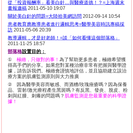
從「投資報酬率」看美白針
…
與醫療道德！？
=
上海週末
畫報邀稿
2011-05-10 19:07
關於美白針的問題
=
大陸拾美網訪
問
2012-09-14 10:54
患者教育應教導患者進行邏輯思考
=
醫學美容時訊專稿採
訪
2011-05-06 20:39
教導邏輯，才是好老師！
=
談「如何看懂這個部落格」
2011-11-25 18:57
部落格
設置目的：
①
極緻，只做對的事！
為了幫助更多患者，極緻希望獲
得高手們的分享。如果您對某種治療非常有把握與醫學證
據，請告訴我們。極緻會謹慎地評估，並且協助建立該治
療方案的肌膚監測原則與大力推廣
②
因為醫學美容而敏感、而酒糟
/
玫瑰痤瘡嗎？因為保養
品、雷射
/
激光
療程產生黑斑嗎？有反黑、發炎、脫皮、粉
刺與紅腫、刺癢的問題嗎？
肌膚監測是您最重要的科學證
據！